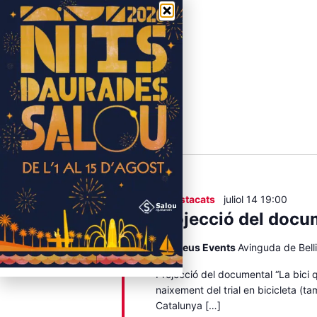
19:00
Destacats
juliol 14 19:00
Projecció del docum
Fira Reus Events
Avinguda de Bell
Projecció del documental “La bici q
naixement del trial en bicicleta (t
Catalunya […]