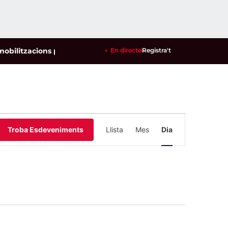
itzacions per defensar els cultius de la garrofa i l'ametlla de
En directe
Registra't
Navegació
Troba Esdeveniments
Llista
Mes
Dia
de
visualitzacio
Esdevenimen