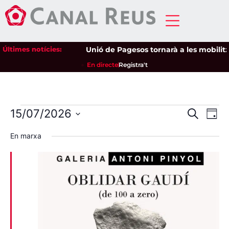
Últimes notícies:
Unió de Pagesos tornarà a les mobilitzac
En directe
Registra't
Nave
Na
15/07/2026
Cerca
Dia
Selecciona
de
visua
una
En marxa
data.
vi
i
Es
cerca
d'Esd