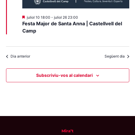
Destacats
juliol 10 18:00
-
juliol 26 23:00
Festa Major de Santa Anna | Castellvell del
Camp
Dia anterior
Següent dia
Subscriviu-vos al calendari
Mira’t