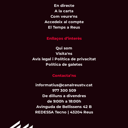
En directe
A la carta
Com veure'ns
Accedeix al compte
El Temps a Reus
Enllaços d’interès
Qui som
Visita'ns
Avís legal i Política de privacitat
Política de galetes
Contacta’ns
informatius@canalreustv.cat
977 300 509
De dilluns a divendres
de 9:00h a 18:00h
Avinguda de Bellissens 42 B
REDESSA Tecno | 43204 Reus