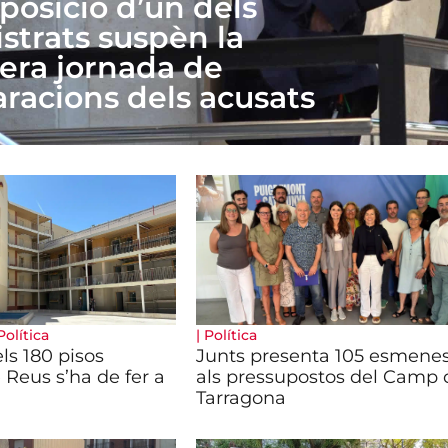
posició d’un dels
strats suspèn la
era jornada de
aracions dels acusats
Política
|
Política
els 180 pisos
Junts presenta 105 esmene
 Reus s’ha de fer a
als pressupostos del Camp 
Tarragona