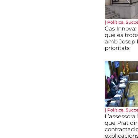
|
Política
,
Succ
Cas Innova:
que es trob
amb Josep P
prioritats
|
Política
,
Succ
L’assessora 
que Prat dir
contractaci
explicacion