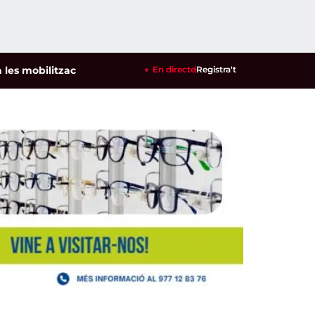
zacions per defensar els cultius de la garrofa i l'ametlla de 
En directe
Registra't