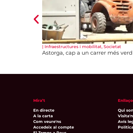
|
Infraestructures i mobilitat
,
Societat
Astorga, cap a un carrer més verd 
Mira’t
Enllaço
En directe
Qui so
A la carta
Visita'
Com veure'ns
Avís leg
Accedeix al compte
Polític
El Temps a Reus