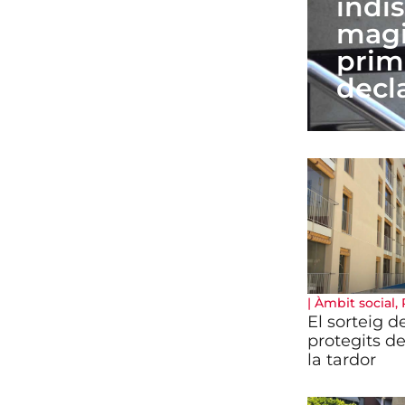
indis
magi
prim
decl
|
Àmbit social
,
El sorteig d
protegits de
la tardor