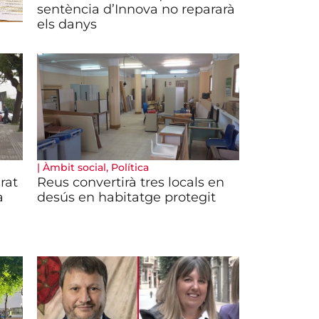
sentència d’Innova no repararà
els danys
|
Àmbit social
,
Política
rat
Reus convertirà tres locals en
a
desús en habitatge protegit