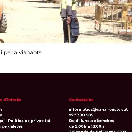
i per a vianants
s d’interès
Contacta’ns
m
informatius@canalreustv.cat
ns
977 300 509
al i Política de privacitat
De dilluns a divendres
a de galetes
de 9:00h a 18:00h
Avinguda de Bellissens 42 B