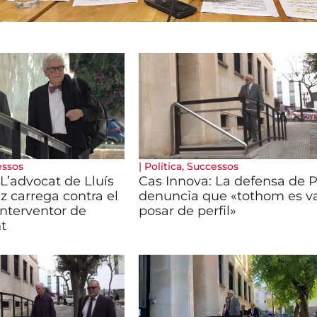
essos
|
Política
,
Successos
L’advocat de Lluís
Cas Innova: La defensa de P
z carrega contra el
denuncia que «tothom es v
’interventor de
posar de perfil»
t