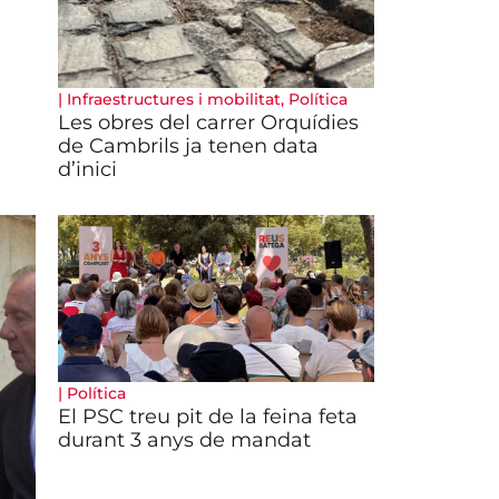
|
Infraestructures i mobilitat
,
Política
Les obres del carrer Orquídies
de Cambrils ja tenen data
d’inici
|
Política
El PSC treu pit de la feina feta
durant 3 anys de mandat