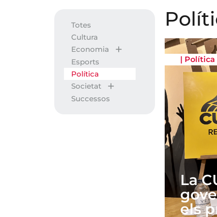
Polít
Totes
Cultura
Economia
|
Política
Esports
Política
Societat
Successos
La C
gove
els 