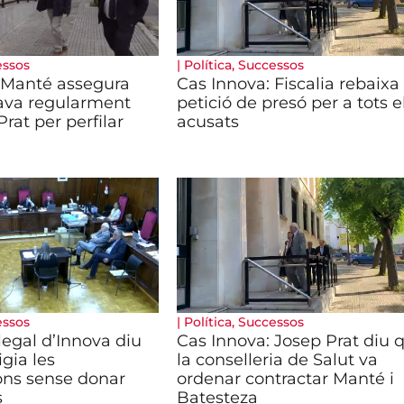
essos
|
Política
,
Successos
 Manté assegura
Cas Innova: Fiscalia rebaixa 
ava regularment
petició de presó per a tots e
rat per perfilar
acusats
essos
|
Política
,
Successos
legal d’Innova diu
Cas Innova: Josep Prat diu 
igia les
la conselleria de Salut va
ons sense donar
ordenar contractar Manté i
s
Batesteza