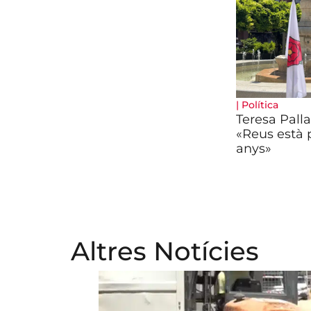
|
Política
Teresa Pall
«Reus està p
anys»
Altres Notícies