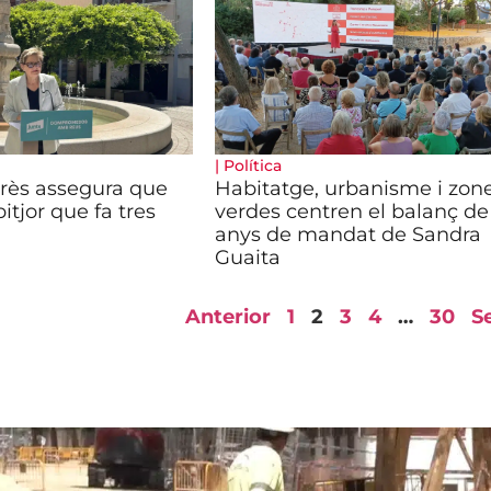
|
Política
arès assegura que
Habitatge, urbanisme i zon
itjor que fa tres
verdes centren el balanç de
anys de mandat de Sandra
Guaita
Anterior
1
2
3
4
…
30
S