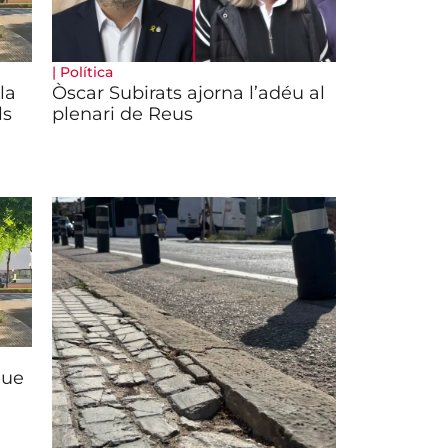
|
Política
la
Òscar Subirats ajorna l’adéu al
ls
plenari de Reus
que