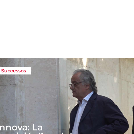
,
Successos
Innova: La