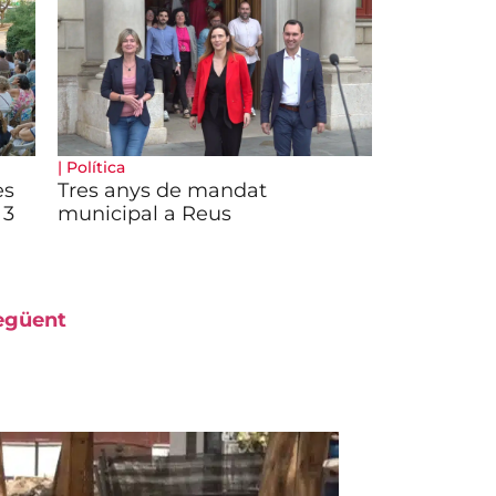
|
Política
es
Tres anys de mandat
 3
municipal a Reus
egüent