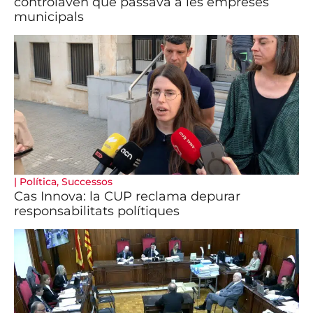
controlaven què passava a les empreses
municipals
|
Política
,
Successos
Cas Innova: la CUP reclama depurar
responsabilitats polítiques