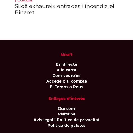
|
Cultura
|
Fu
Siloë exhaureix entrades i incendia el
El
Pinaret
con
sup
Mira’t
En directe
A la carta
Com veure'ns
Accedeix al compte
El Temps a Reus
Enllaços d’interès
Qui som
Visita'ns
Avís legal i Política de privacitat
Política de galetes