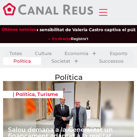
Últimes notícies:
La sensibilitat de Valeria Castro captiva el públic del P
En directe
Registra't
Totes
Cultura
Economia
Esports
Política
Societat
Successos
Política
|
Política
,
Turisme
Salou demana a la Generalitat un
finançament adaptat a la realitat