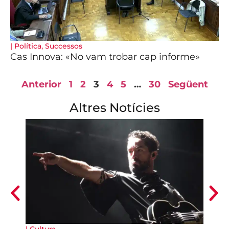
|
Política
,
Successos
Cas Innova: «No vam trobar cap informe»
Anterior
1
2
3
4
5
…
30
Següent
Altres Notícies