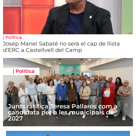
|
Política
Josep Manel Sabaté no serà el cap de llista
d’ERC a Castellvell del Camp
|
Política
Junts ratifica Teresa Pallarès com a
candidata per a les municipals de
2027