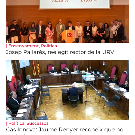
|
Ensenyament
,
Política
Josep Pallarès, reelegit rector de la URV
|
Política
,
Successos
Cas Innova: Jaume Renyer reconeix que no