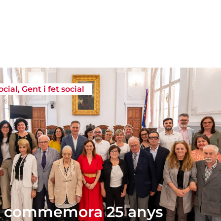
ocial
,
Gent i fet social
 commemora 25 anys