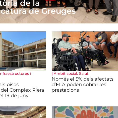
tòria de la
icatura de Greuges
Infraestructures i
|
Àmbit social
,
Salut
Només el 5% dels afectats
ls pisos
d’ELA poden cobrar les
 del Complex Riera
prestacions
el 19 de juny