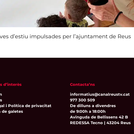
ives d’estiu impulsades per l’ajuntament de Reus
s d’interès
Contacta’ns
m
informatius@canalreustv.cat
ns
977 300 509
al i Política de privacitat
De dilluns a divendres
a de galetes
de 9:00h a 18:00h
Avinguda de Bellissens 42 B
REDESSA Tecno | 43204 Reus