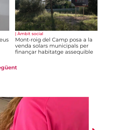
|
Àmbit social
Reus
Mont-roig del Camp posa a la
venda solars municipals per
finançar habitatge assequible
egüent