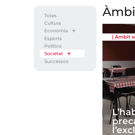
Àmbit
Totes
Cultura
Economia
|
Àmbit s
Esports
Política
Societat
Successos
L’hab
preca
l’exc