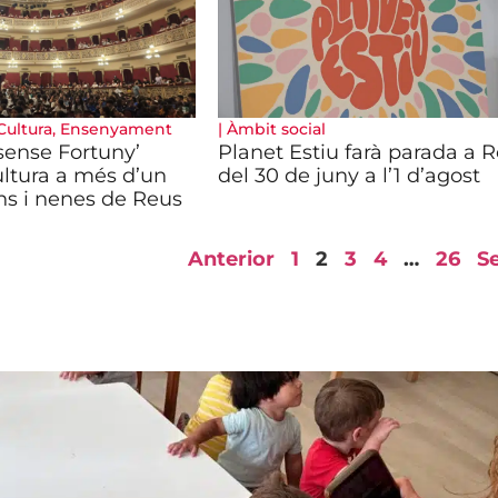
Cultura
,
Ensenyament
|
Àmbit social
sense Fortuny’
Planet Estiu farà parada a 
ultura a més d’un
del 30 de juny a l’1 d’agost
ns i nenes de Reus
Anterior
1
2
3
4
…
26
S