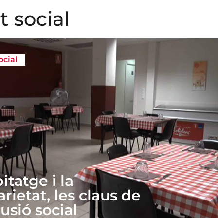
 social
ocial
itatge i la
rietat, les claus de
lusió social