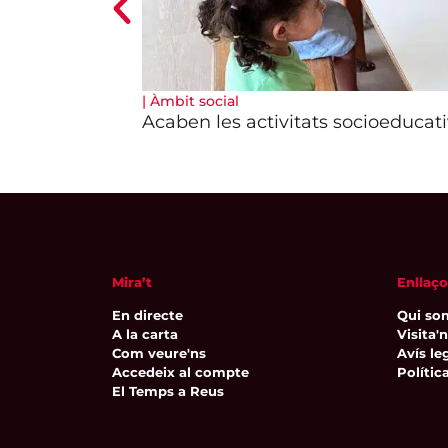
|
Àmbit social
Acaben les activitats socioeducat
Mira’t
Enllaço
En directe
Qui so
A la carta
Visita'
Com veure'ns
Avís leg
Accedeix al compte
Polític
El Temps a Reus