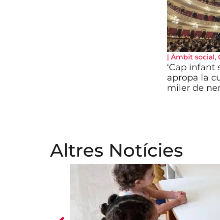
|
Àmbit social
,
‘Cap infant 
apropa la c
miler de ne
Altres Notícies