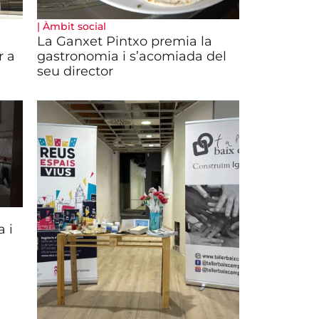
|
Àmbit social
La Ganxet Pintxo premia la
r a
gastronomia i s’acomiada del
seu director
 i