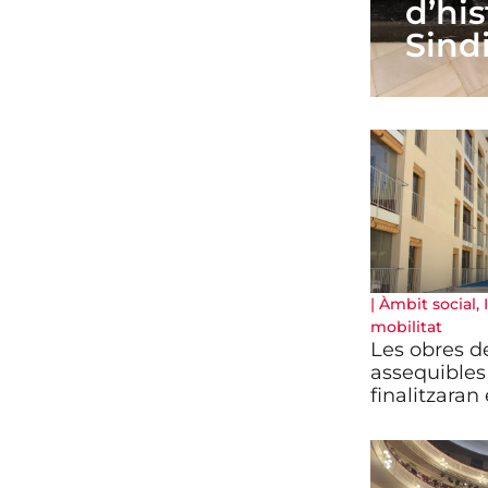
d’his
Sind
|
Àmbit social
,
mobilitat
Les obres de
assequibles
finalitzaran 