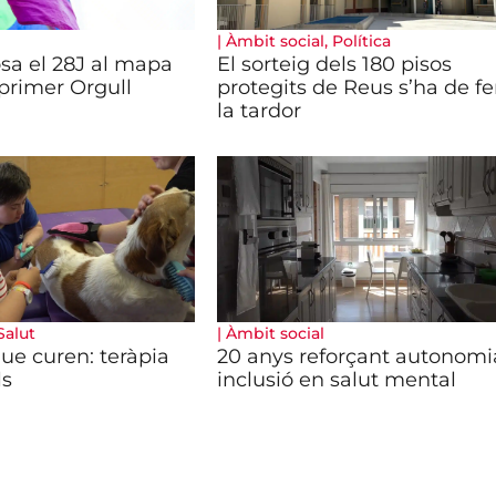
|
Àmbit social
,
Política
sa el 28J al mapa
El sorteig dels 180 pisos
primer Orgull
protegits de Reus s’ha de fe
la tardor
Salut
|
Àmbit social
ue curen: teràpia
20 anys reforçant autonomia
ls
inclusió en salut mental