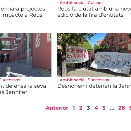
|
Àmbit social
,
Cultura
emiarà projectes
Reus fa ciutat amb una nov
 impacte a Reus
edició de la fira d’entitats
Successos
|
Àmbit social
,
Successos
t defensa la seva
Desnonen i detenen la Jenn
as Jennifer
Anterior
1
2
3
4
5
…
26