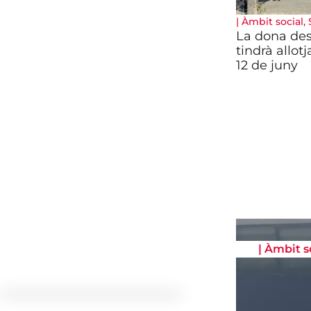
|
Àmbit social
,
La dona de
tindrà allot
12 de juny
|
Àmbit s