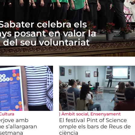
Sabater celebra els
ys posant en valor la
 del seu voluntariat
Cultura
|
Àmbit social
,
Ensenyament
terjove amb
El festival Pint of Science
ue s’allargaran
omple els bars de Reus de
 setmana
ciència