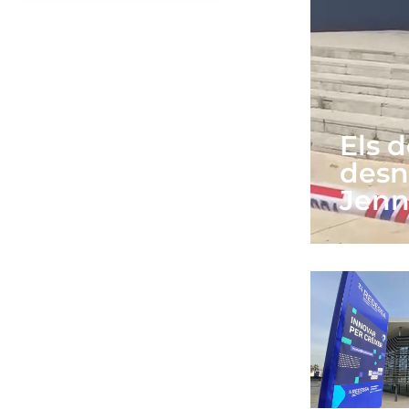
Els 
desn
Jenni