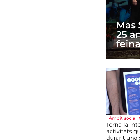
Mas 
25 an
feina
|
Àmbit social
,
Torna la In
activitats q
durant una