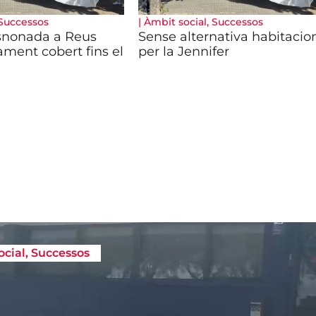
Successos
|
Àmbit social
,
Successos
snonada a Reus
Sense alternativa habitacio
jament cobert fins el
per la Jennifer
ocial
,
Successos