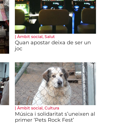
|
Àmbit social
,
Salut
Quan apostar deixa de ser un
joc
|
Àmbit social
,
Cultura
Música i solidaritat s’uneixen al
primer ‘Pets Rock Fest’