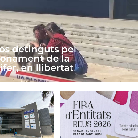
dos detinguts pel
onament de la
fer, en llibertat