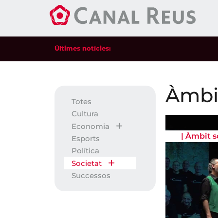
Últimes notícies:
Àmbit
Totes
Cultura
Economia
|
Àmbit s
Esports
Política
Societat
Successos