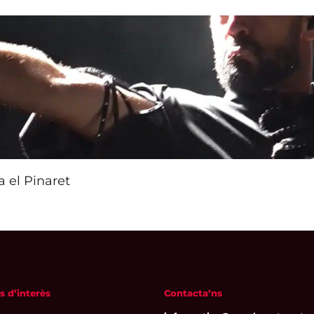
a el Pinaret
s d’interès
Contacta’ns