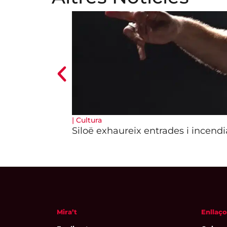
|
Cultura
Siloë exhaureix entrades i incendi
Mira’t
Enllaço