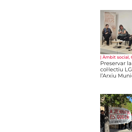
|
Àmbit social
,
Preservar l
col·lectiu L
l’Arxiu Muni