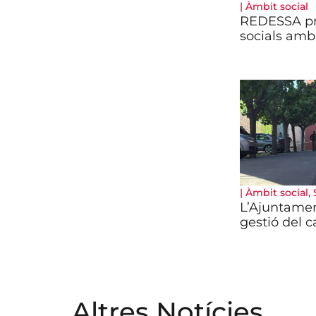
|
Àmbit social
REDESSA pr
socials amb
|
Àmbit social
,
L’Ajuntamen
gestió del c
Altres Notícies