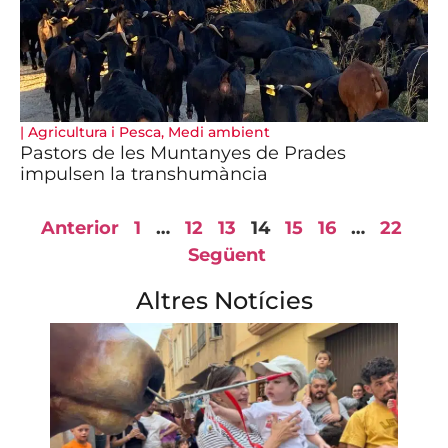
|
Agricultura i Pesca
,
Medi ambient
Pastors de les Muntanyes de Prades
impulsen la transhumància
Anterior
1
…
12
13
14
15
16
…
22
Següent
Altres Notícies