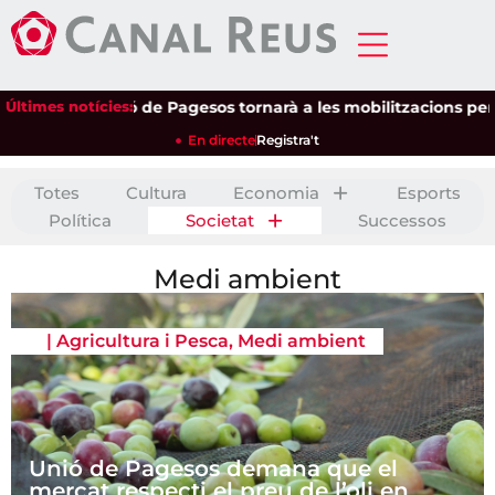
Últimes notícies:
Unió de Pagesos tornarà a les mobilitzacions per defensar 
En directe
Registra't
Totes
Cultura
Economia
Esports
Política
Societat
Successos
Medi ambient
|
Agricultura i Pesca
,
Medi ambient
Unió de Pagesos demana que el
mercat respecti el preu de l’oli en