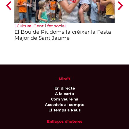
|
Cultura
,
Gent i fet social
|
Pol
El Bou de Riudoms fa créixer la Festa
El 
Major de Sant Jaume
apr
d’e
Mira’t
En directe
A la carta
Com veure'ns
Accedeix al compte
El Temps a Reus
Enllaços d’interès