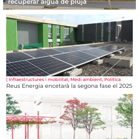
recuperar aigua de pluja
|
Infraestructures i mobilitat
,
Medi ambient
,
Política
Reus Energia encetarà la segona fase el 2025