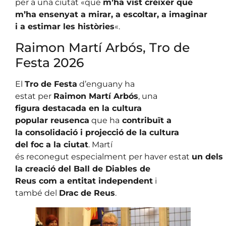
per a una ciutat «que
m’ha vist créixer que
m’ha ensenyat a mirar, a escoltar, a imaginar
i a estimar les històries
«.
Raimon Martí Arbós, Tro de
Festa 2026
El
Tro de Festa
d’enguany ha
estat per
Raimon Martí Arbós
, una
figura destacada en la cultura
popular reusenca
que ha
contribuït a
la consolidació i projecció de la cultura
del foc a la ciutat
. Martí
és reconegut especialment per haver estat
un dels
la creació del Ball de Diables de
Reus com a entitat independent
i
també del
Drac de Reus
.