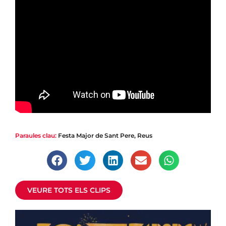
|
Festa Major de Reus
Paraules clau:
Festa Major de Sant Pere
,
Reus
Sant Pere 2026 | El Pregó
La reusenca Coia Valls ha estat la pregonera i el Tro de
Festa s’ha lliurat a Raimon Martí
VEURE TOTS ELS CLIPS