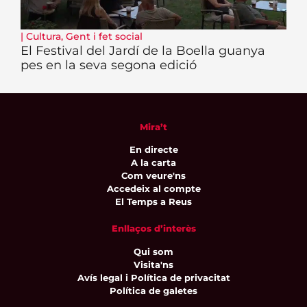
|
Cultura
,
Gent i fet social
El Festival del Jardí de la Boella guanya
pes en la seva segona edició
Mira’t
En directe
A la carta
Com veure'ns
Accedeix al compte
El Temps a Reus
Enllaços d’interès
Qui som
Visita'ns
Avís legal i Política de privacitat
Política de galetes