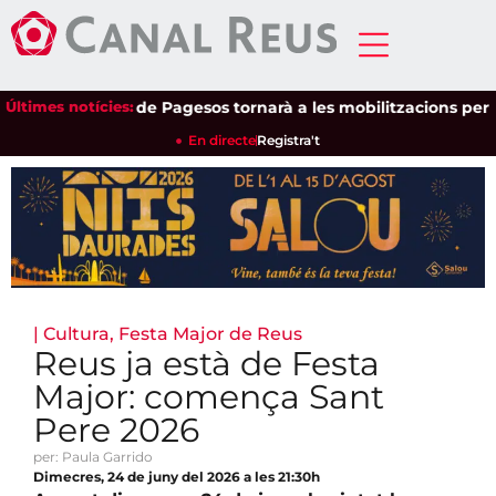
Últimes notícies:
Unió de Pagesos tornarà a les mobilitzacions per defensa
En directe
Registra't
|
Cultura
,
Festa Major de Reus
Reus ja està de Festa
Major: comença Sant
Pere 2026
per: Paula Garrido
Dimecres, 24 de juny del 2026 a les 21:30h