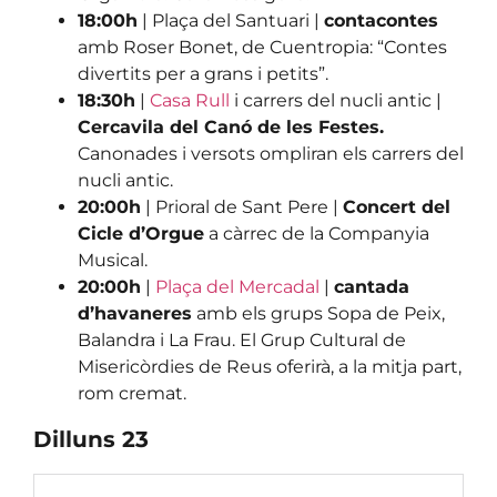
18:00h
| Plaça del Santuari |
contacontes
amb Roser Bonet, de Cuentropia: “Contes
divertits per a grans i petits”.
18:30h
|
Casa Rull
i carrers del nucli antic |
Cercavila del Canó de les Festes.
Canonades i versots ompliran els carrers del
nucli antic.
20:00h
| Prioral de Sant Pere |
Concert del
Cicle d’Orgue
a càrrec de la Companyia
Musical.
20:00h
|
Plaça del Mercadal
|
cantada
d’havaneres
amb els grups Sopa de Peix,
Balandra i La Frau. El Grup Cultural de
Misericòrdies de Reus oferirà, a la mitja part,
rom cremat.
Dilluns 23