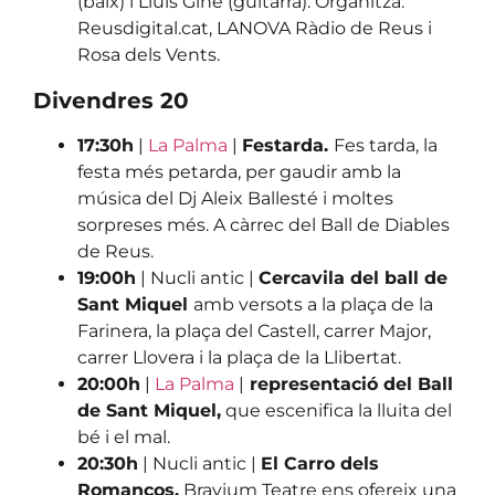
(baix) i Lluís Giné (guitarra). Organitza:
Reusdigital.cat, LANOVA Ràdio de Reus i
Rosa dels Vents.
Divendres 20
17:30h
|
La Palma
|
Festarda.
Fes tarda, la
festa més petarda, per gaudir amb la
música del Dj Aleix Ballesté i moltes
sorpreses més. A càrrec del Ball de Diables
de Reus.
19:00h
| Nucli antic |
Cercavila del ball de
Sant Miquel
amb versots a la plaça de la
Farinera, la plaça del Castell, carrer Major,
carrer Llovera i la plaça de la Llibertat.
20:00h
|
La Palma
|
representació del Ball
de Sant Miquel,
que escenifica la lluita del
bé i el mal.
20:30h
| Nucli antic |
El Carro dels
Romanços.
Bravium Teatre ens ofereix una