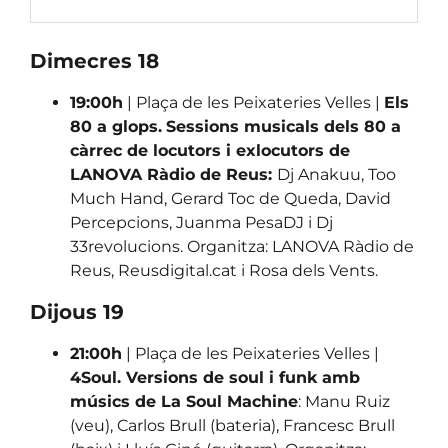
Dimecres 18
19:00h
| Plaça de les Peixateries Velles |
Els
80 a glops.
Sessions musicals dels 80 a
càrrec de locutors i exlocutors de
LANOVA Ràdio de Reus:
Dj Anakuu, Too
Much Hand, Gerard Toc de Queda, David
Percepcions, Juanma PesaDJ i Dj
33revolucions. Organitza: LANOVA Ràdio de
Reus, Reusdigital.cat i Rosa dels Vents.
Dijous 19
21:00h
| Plaça de les Peixateries Velles |
4Soul. Versions de soul i funk amb
músics de La Soul Machine
: Manu Ruiz
(veu), Carlos Brull (bateria), Francesc Brull