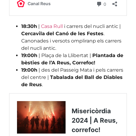
18:30h
|
Casa Rull
i carrers del nucli antic |
Cercavila
del Canó de les Festes
.
Canonades i versots ompliranp els carrers
del nucli antic.
19:00h
| Plaça de la Llibertat |
Plantada de
bèsties de l’A Reus, Correfoc!
19:00h
| des del Passeig Mata i pels carrers
del centre |
Tabalada del Ball de Diables
de Reus
.