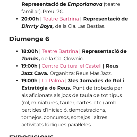
Representació
de
Emporianova
(teatre
familiar). Preu: 7€.
20:00h
|
Teatre Bartrina
|
Representació
de
Dirrrty Boys,
de la Cia. Las Bestias.
Diumenge 6
18:00h
|
Teatre Bartrina
|
Representació
de
Tomàs
,
de la Cia. Clownic.
19:00h
|
Centre Cultural el Castell
|
Reus
Jazz Cava.
Organitza: Reus Mas Jazz.
19:00h
|
La Palma
|
31es Jornades de Rol i
Estratègia de Reus.
Punt de trobada per
als aficionats als jocs de taula de tot tipus
(rol, miniatures, tauler, cartes, etc.) amb
partides d’iniciació, demostracions,
tornejos, concursos, sortejos i altres
activitats lúdiques paral·leles.