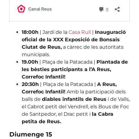
18:00h
| Jardí de la
Casa Rull
|
Inauguració
oficial de la XXX Exposició de Bonsais
Ciutat de Reus,
a càrrec de les autoritats
municipals.
19.00h
| Plaça de la Patacada |
Plantada
de
les bèsties participants a l’A Reus,
Correfoc Infantil!
20:30h
| Plaça de la Patacada |
A Reus,
Correfoc Infantil!
Amb la participació dels
balls de
diables infantils de Reus
i de Valls,
el Cabrot petit del Vendrell, els Bous de Foc
de Santpedor, el Drac petit i
la Cabra
petita de Reus.
Diumenge 15