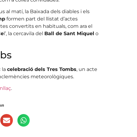
s al matí, la Baixada dels diables i els
mp
formen part del llistat d’actes
tes convertits en habituals, com ara el
Ce
l’, la cercavila del
Ball de Sant Miquel
o
mbs
 la
celebració dels Tres Tombs
, un acte
nclemències meteorològiques.
nllaç
.
us