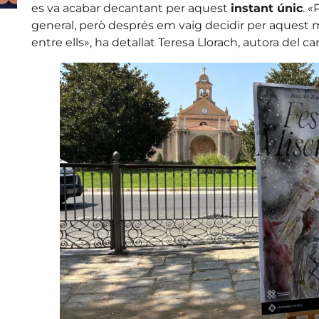
es va acabar decantant per aquest
instant únic
. 
general, però després em vaig decidir per aques
entre ells», ha detallat Teresa Llorach, autora del car