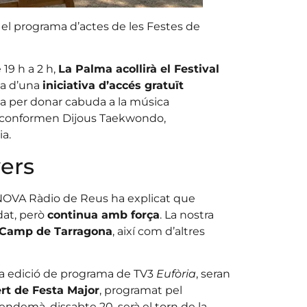
l programa d’actes de les Festes de
19 h a 2 h,
La Palma acollirà el Festival
cta d’una
iniciativa d’accés gratuït
 per donar cabuda a la música
el conformen Dijous Taekwondo,
a.
vers
ANOVA Ràdio de Reus ha explicat que
dat, però
continua amb força
. La nostra
Camp de Tarragona
, així com d’altres
 3a edició de programa de TV3
Eufòria
, seran
rt de Festa Major
, programat pel
’endemà, dissabte 20, serà el torn de la