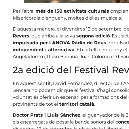
Per l’altra,
més de 150 activitats culturals
omplen e
Misericòrdia d’enguany, moltes d’elles musicals.
D’aquesta manera, el divendres 12 de setembre, de 
Revers
, que arriba a la seva
segona edició
. Es tra
impulsada per LANOVA Ràdio de Reus
impulsada
independent i alternativa
. El cartell d’enguany 
Angeladorrrm, Roko Banana, Joan Colomo i DJ Fani
2a edició del Festival Re
En aquest sentit, David Fernàndez, director de L
«encara no podem dir que el festival s’hagi consoli
voluntat és oferir un escenari per a formacions del
provinents de tot el
territori català
.
Doctor Prats i Lluís Sánchez
, el guanyador de la
els encarregats de posar la banda sonora del c
once
divendres 19 de setembre la plaça de la Llibertat. L