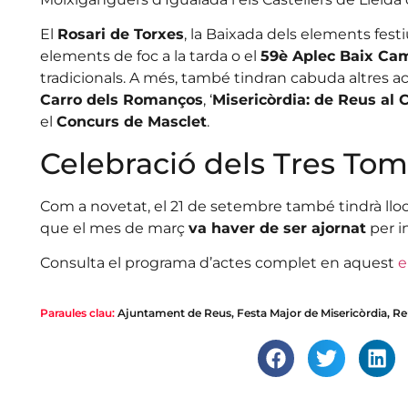
El
Rosari de Torxes
, la Baixada dels elements festiu
elements de foc a la tarda o el
59è Aplec Baix Ca
tradicionals. A més, també tindran cabuda altres ac
Carro dels Romanços
, ‘
Misericòrdia: de Reus al 
el
Concurs de Masclet
.
Celebració dels Tres To
Com a novetat, el 21 de setembre també tindrà lloc
que el mes de març
va haver de ser ajornat
per i
Consulta el programa d’actes complet en aquest
e
Paraules clau:
Ajuntament de Reus
,
Festa Major de Misericòrdia
,
Re