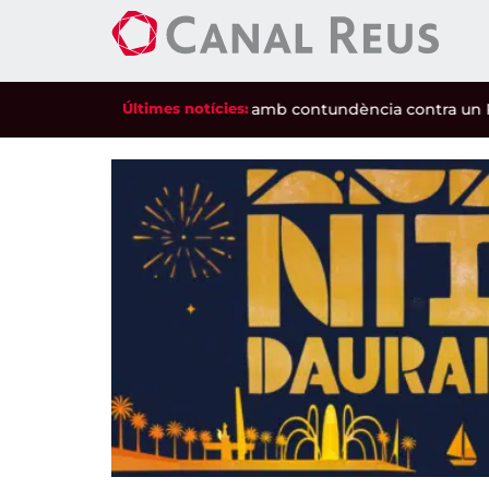
inaret
|
El Reus FCR perd amb contundència contra un Petro d
Últimes notícies:
|
Cultura
Presenten el cartell de la Festa Major
de Misericòrdia
L’autora és Teresa Llorach