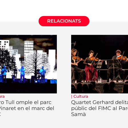
RELACIONATS
ura
|
Cultura
ro Tull omple el parc
Quartet Gerhard delita
Pinaret en el marc del
públic del FIMC al Par
C
Samà