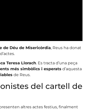
e de Déu de Misericòrdia
, Reus ha donat
d’actes.
nca Teresa Llorach
. Es tracta d’una peça
nts més simbòlics i esperats
d’aquesta
Diables
de Reus.
onistes del cartell de
epresenten altres actes festius, finalment