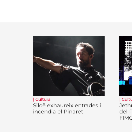
|
Cultura
|
Cult
Siloë exhaureix entrades i
Jeth
incendia el Pinaret
del 
FIM