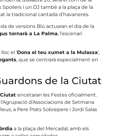
s Spoilers i un DJ també a la plaça de la
t la tradicional cantada d’havaneres.
da de versions Blú actuaran el dia de la
gus tornarà a La Palma
, l’escenari
loc el ‘
Dona el teu xumet a la Mulassa
‘,
egants
, que se centrarà especialment en
Guardons de la Ciutat
 Ciutat
encetaran les Festes oficialment.
a, l’Agrupació d’Associacions de Setmana
eus, a Pere Prats Sobrepere i Jordi Salas
òrdia
a la plaça del Mercadal, amb els
 com a colles convidades.