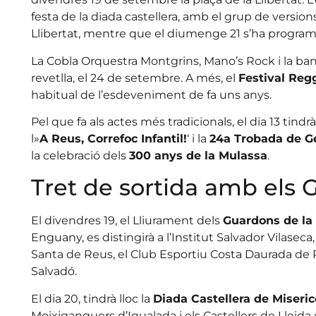
festa de la diada castellera, amb el grup de version
Llibertat, mentre que el diumenge 21 s’ha programa
La Cobla Orquestra Montgrins, Mano’s Rock i la ban
revetlla, el 24 de setembre. A més, el
Festival Reg
habitual de l’esdeveniment de fa uns anys.
Pel que fa als actes més tradicionals, el dia 13 tindrà l
l»
A Reus, Correfoc Infantil!
‘ i la
24a Trobada de G
la celebració dels
300 anys de la Mulassa
.
Tret de sortida amb els 
El divendres 19, el Lliurament dels
Guardons de la
Enguany, es distingirà a l’Institut Salvador Vilasec
Santa de Reus, el Club Esportiu Costa Daurada de R
Salvadó.
El dia 20, tindrà lloc la
Diada Castellera de Miseric
Moixiganguers d’Igualada i els Castellers de Lleida