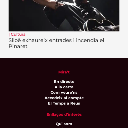
|
Cultura
Siloë exhaureix entrades i incendia el
Pinaret
Mira’t
En directe
A la carta
Com veure'ns
Accedeix al compte
El Temps a Reus
Enllaços d’interès
Qui som