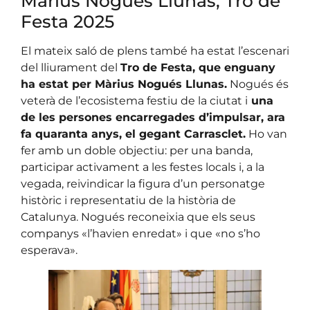
Màrius Nogués Llunas, Tro de
Festa 2025
El mateix saló de plens també ha estat l’escenari
del lliurament del
Tro de Festa, que enguany
ha estat per Màrius Nogués Llunas.
Nogués és
veterà de l’ecosistema festiu de la ciutat i
una
de les persones encarregades d’impulsar, ara
fa quaranta anys, el gegant Carrasclet.
Ho van
fer amb un doble objectiu: per una banda,
participar activament a les festes locals i, a la
vegada, reivindicar la figura d’un personatge
històric i representatiu de la història de
Catalunya. Nogués reconeixia que els seus
companys «l’havien enredat» i que «no s’ho
esperava».