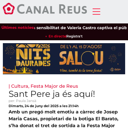
Últimes notícies:
La sensibilitat de Valeria Castro captiva el públic de
En directe
Registra't
|
Cultura
,
Festa Major de Reus
Sant Pere ja és aquí!
per: Paula Jansà
Dimarts, 24 de juny del 2025 a les 21:14h
Amb un pregó molt emotiu a càrrec de Josep
Maria Casas, propietari de la botiga El Barato,
s’ha donat el tret de sortida a la Festa Major