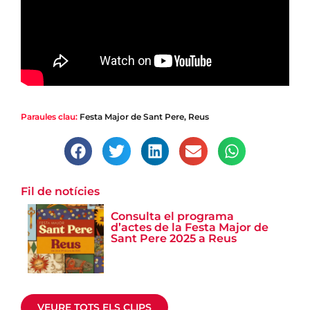
Paraules clau:
Festa Major de Sant Pere
,
Reus
Fil de notícies
Consulta el programa
|
Festa Major de Reus
d’actes de la Festa Major de
Sant Pere 2025 a Reus
Sant Pere ja és aquí!
Així vam viure El Pregó i la primera tronada
VEURE TOTS ELS CLIPS