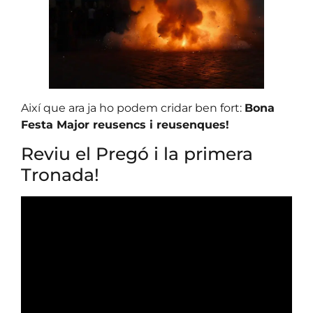
Així que ara ja ho podem cridar ben fort:
Bona
Festa Major reusencs i reusenques!
Reviu el Pregó i la primera
Tronada!