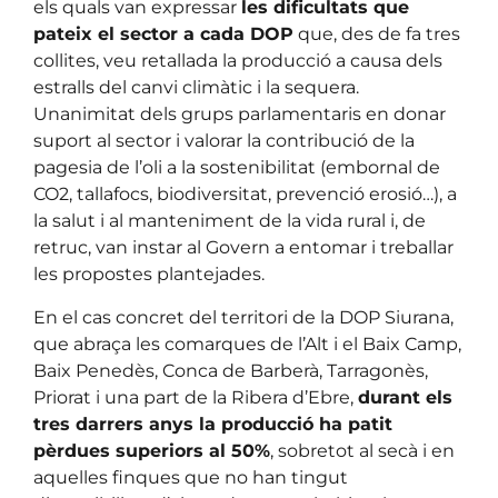
els quals van expressar
les dificultats que
pateix el sector a cada DOP
que, des de fa tres
collites, veu retallada la producció a causa dels
estralls del canvi climàtic i la sequera.
Unanimitat dels grups parlamentaris en donar
suport al sector i valorar la contribució de la
pagesia de l’oli a la sostenibilitat (embornal de
CO2, tallafocs, biodiversitat, prevenció erosió…), a
la salut i al manteniment de la vida rural i, de
retruc, van instar al Govern a entomar i treballar
les propostes plantejades.
En el cas concret del territori de la DOP Siurana,
que abraça les comarques de l’Alt i el Baix Camp,
Baix Penedès, Conca de Barberà, Tarragonès,
Priorat i una part de la Ribera d’Ebre,
durant els
tres darrers anys la producció ha patit
pèrdues superiors al 50%
, sobretot al secà i en
aquelles finques que no han tingut