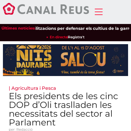
 a les mobilitzacions per defensar els cultius de la garrofa i 
Últimes notícies:
En directe
Registra't
|
Agricultura i Pesca
Els presidents de les cinc
DOP d’Oli traslladen les
necessitats del sector al
Parlament
per: Redacció