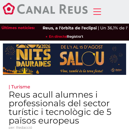
Últimes notícies:
Reus, a l'òrbita de l'eclipsi
|
Un 36,1% de l'aig
En directe
Registra't
|
Turisme
Reus acull alumnes i
professionals del sector
turístic i tecnològic de 5
països europeus
per: Redacció