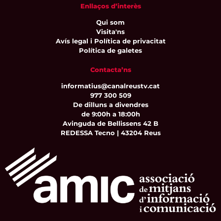
Enllaços d’interès
Qui som
Visita'ns
Avís legal i Política de privacitat
Política de galetes
Contacta’ns
informatius@canalreustv.cat
977 300 509
De dilluns a divendres
de 9:00h a 18:00h
Avinguda de Bellissens 42 B
REDESSA Tecno | 43204 Reus