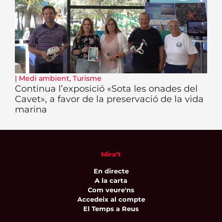
|
Medi ambient
,
Turisme
Continua l’exposició «Sota les onades del
Cavet», a favor de la preservació de la vida
marina
Mira’t
En directe
A la carta
Com veure'ns
Accedeix al compte
El Temps a Reus