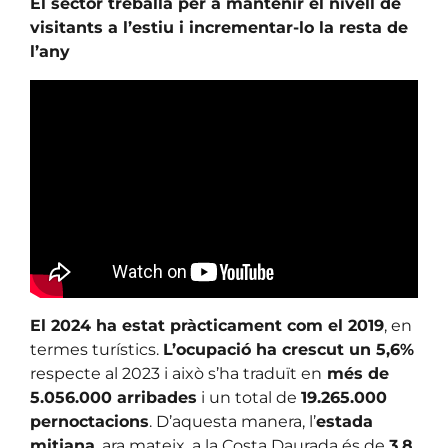
El sector treballa per a mantenir el nivell de
visitants a l’estiu i incrementar-lo la resta de
l’any
El 2024 ha estat pràcticament com el 2019
, en
termes turístics.
L’ocupació ha crescut un 5,6%
respecte al 2023 i això s’ha traduït en
més de
5.056.000 arribades
i un total de
19.265.000
pernoctacions
. D’aquesta manera, l’
estada
mitjana
, ara mateix, a la Costa Daurada és de
3,8