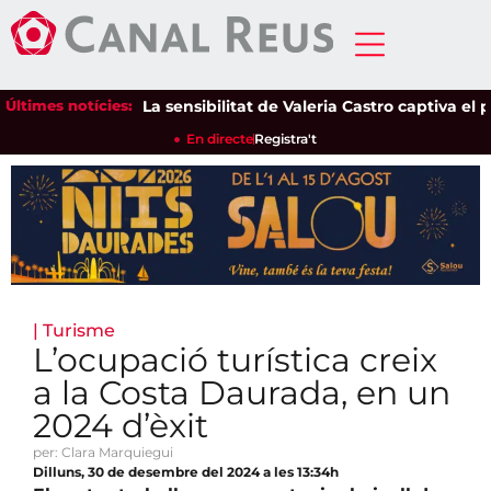
Últimes notícies:
La sensibilitat de Valeria Castro captiva el públ
En directe
Registra't
|
Turisme
L’ocupació turística creix
a la Costa Daurada, en un
2024 d’èxit
per: Clara Marquiegui
Dilluns, 30 de desembre del 2024 a les 13:34h