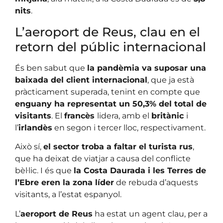
nits
.
L’aeroport de Reus, clau en el
retorn del públic internacional
És ben sabut que
la pandèmia va suposar una
baixada del client internacional
, que ja està
pràcticament superada, tenint en compte que
enguany ha representat un 50,3% del total de
visitants
. El
francès
lidera, amb el
britànic
i
l’
irlandès
en segon i tercer lloc, respectivament.
Això sí,
el sector troba a faltar el turista rus
,
que ha deixat de viatjar a causa del conflicte
bèl·lic. I és que
la Costa Daurada i les Terres de
l’Ebre eren la zona líder
de rebuda d’aquests
visitants, a l’estat espanyol.
L’
aeroport de Reus
ha estat un agent clau, per a