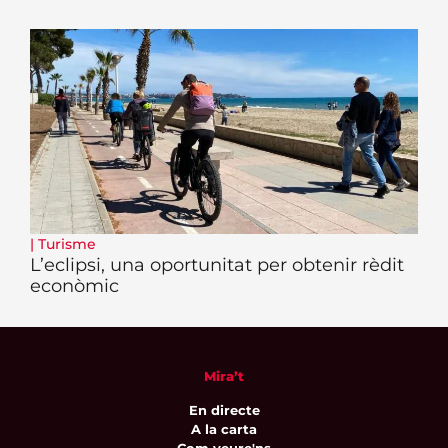
|
Turisme
L’eclipsi, una oportunitat per obtenir rèdit
econòmic
Mira’t
En directe
A la carta
Com veure'ns