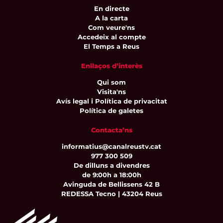
En directe
A la carta
Com veure'ns
Accedeix al compte
El Temps a Reus
Enllaços d’interès
Qui som
Visita'ns
Avís legal i Política de privacitat
Política de galetes
Contacta’ns
informatius@canalreustv.cat
977 300 509
De dilluns a divendres
de 9:00h a 18:00h
Avinguda de Bellissens 42 B
REDESSA Tecno | 43204 Reus