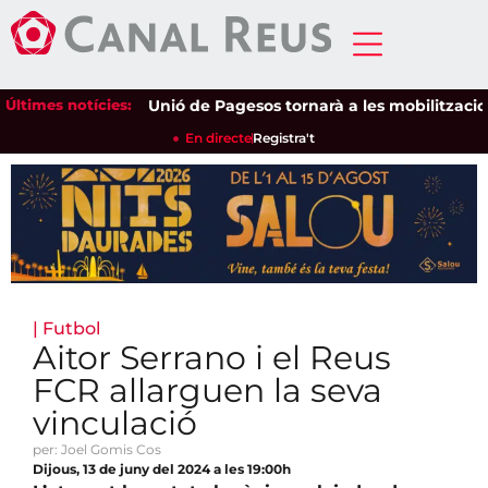
Últimes notícies:
Unió de Pagesos tornarà a les mobilitzacions pe
En directe
Registra't
|
Futbol
Aitor Serrano i el Reus
FCR allarguen la seva
vinculació
per: Joel Gomis Cos
Dijous, 13 de juny del 2024 a les 19:00h