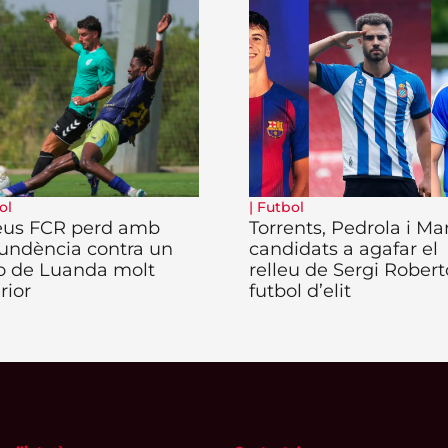
ol
|
Futbol
eus FCR perd amb
Torrents, Pedrola i Ma
undència contra un
candidats a agafar el
o de Luanda molt
relleu de Sergi Robert
rior
futbol d’elit