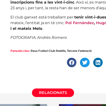
inscripcions fins a les vint-i-cinc
. Això sí, es man
23 anys i, per tant, la resta han de ser menors d’aq
El club ganxet està treballant per
tenir vint-i-due
mateix, l’entitat ja en té cinc:
Pol Fernández
,
Hugo
i el mateix Melo
.
FOTOGRAFIA: Andrés Romero
Paraules clau:
Reus Futbol Club Reddis
,
Tercera Federació
RELACIONATS