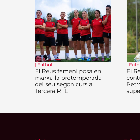
|
Futbol
|
Futb
El Reus femení posa en
El R
marxa la pretemporada
cont
del seu segon curs a
Petr
Tercera RFEF
supe