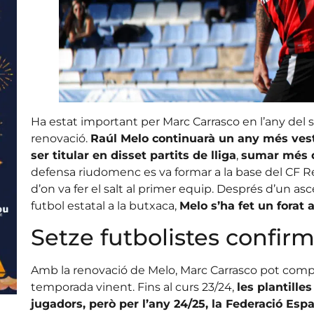
Ha estat important per Marc Carrasco en l’any del se
renovació.
Raúl Melo continuarà un any més vest
ser titular en disset partits de lliga
,
sumar més d
defensa riudomenc es va formar a la base del CF R
d’on va fer el salt al primer equip. Després d’un asc
futbol estatal a la butxaca,
Melo s’ha fet un forat
Setze futbolistes confir
Amb la renovació de Melo, Marc Carrasco pot compt
temporada vinent. Fins al curs 23/24,
les plantille
jugadors, però per l’any 24/25, la Federació Esp