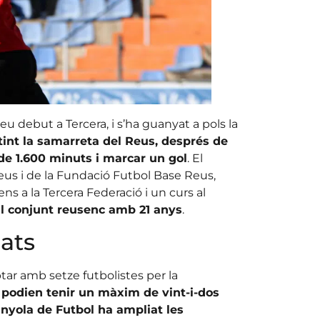
u debut a Tercera, i s’ha guanyat a pols la
int la samarreta del Reus, després de
e 1.600 minuts i marcar un gol
. El
eus i de la Fundació Futbol Base Reus,
ens a la Tercera Federació i un curs al
 al conjunt reusenc amb 21 anys
.
mats
ar amb setze futbolistes per la
s podien tenir un màxim de vint-i-dos
anyola de Futbol ha ampliat les