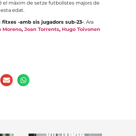
té el màxim de setze futbolistes majors de
uesta edat.
s fitxes -amb sis jugadors sub-23-
. Ara
 Moreno
,
Joan Torrents
,
Hugo Toivonen