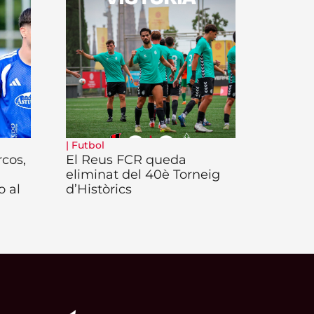
|
Futbol
rcos,
El Reus FCR queda
eliminat del 40è Torneig
o al
d’Històrics