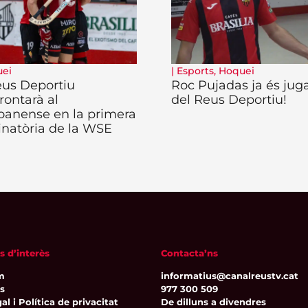
ei
|
Esports
,
Hoquei
eus Deportiu
Roc Pujadas ja és jug
rontarà al
del Reus Deportiu!
oanense en la primera
inatòria de la WSE
s d’interès
Contacta’ns
m
informatius@canalreustv.cat
ns
977 300 509
al i Política de privacitat
De dilluns a divendres