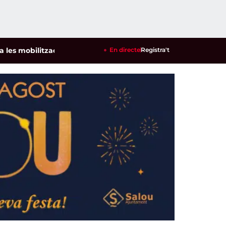
obilitzacions per defensar els cultius de la garrofa i l'ametl
En directe
Registra't