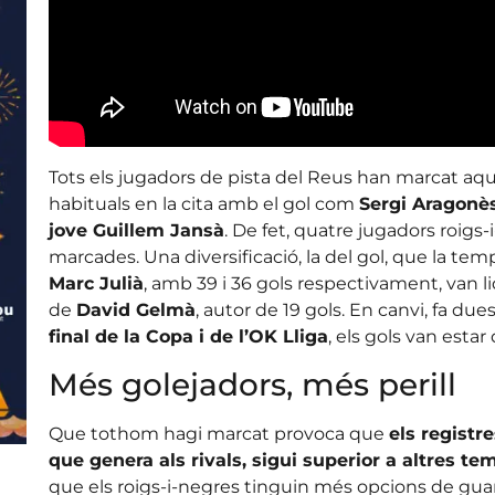
Tots els jugadors de pista del Reus han marcat a
habituals en la cita amb el gol com
Sergi Aragonès
jove Guillem Jansà
. De fet, quatre jugadors roigs
marcades. Una diversificació, la del gol, que la te
Marc Julià
, amb 39 i 36 gols respectivament, van lid
de
David Gelmà
, autor de 19 gols. En canvi, fa d
final de la Copa i de l’OK Lliga
, els gols van estar 
Més golejadors, més perill
Que tothom hagi marcat provoca que
els registre
que genera als rivals, sigui superior a altres t
que els roigs-i-negres tinguin més opcions de gu