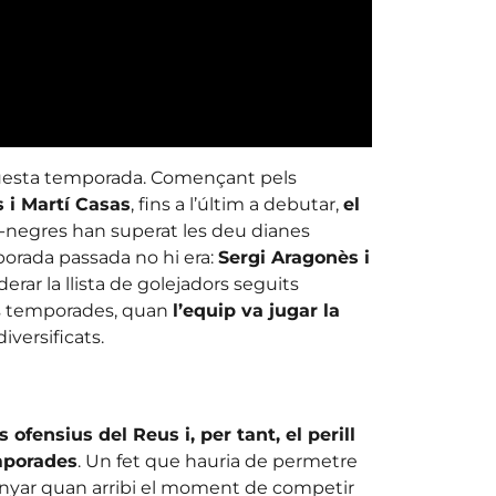
questa temporada. Començant pels
 i Martí Casas
, fins a l’últim a debutar,
el
-i-negres han superat les deu dianes
mporada passada no hi era:
Sergi Aragonès i
erar la llista de golejadors seguits
ues temporades, quan
l’equip va jugar la
diversificats.
s ofensius del Reus i, per tant, el perill
emporades
. Un fet que hauria de permetre
anyar quan arribi el moment de competir