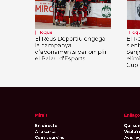
|
Hoquei
|
Hoqu
El Reus Deportiu engega
El R
la campanya
s’enf
d’abonaments per omplir
Sanj
el Palau d’Esports
elim
Cup
Mira’t
Enllaço
En directe
Qui so
A la carta
Visita'
Com veure'ns
Avís leg