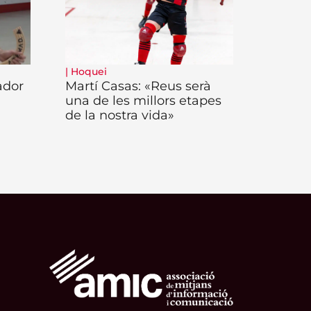
|
Hoquei
ador
Martí Casas: «Reus serà
una de les millors etapes
de la nostra vida»