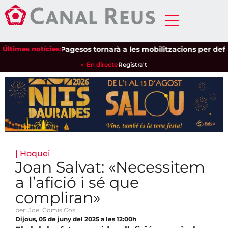
Últimes notícies:
Unió de Pagesos tornarà a les mobilitzacions per defensar 
En directe
Registra't
|
Hoquei
Joan Salvat: «Necessitem
a l’afició i sé que
compliran»
per: Joel Gomis Cos
Dijous, 05 de juny del 2025 a les 12:00h