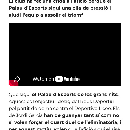
El club ha fet una crida a l’afició perquè el
Palau d’Esports sigui una olla de pressió i
ajudi l’equip a assolir el triomf
Que sigui
el Palau d’Esports de les grans nits
.
Aquest és l’objectiu i desig del Reus Deportiu
pel partit de demà contra el Deportivo Liceo. Els
de Jordi Garcia
han de guanyar tant sí com no
si volen forçar el quart duel de l’eliminatòria, i
per aquest motiu, volen
que l’afició sigui el sisè