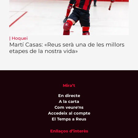
|
Hoquei
Martí Casas: «Reus serà una de les millors
etapes de la nostra vida»
Mira’t
En directe
A la carta
Com veure'ns
Accedeix al compte
El Temps a Reus
Enllaços d’interès