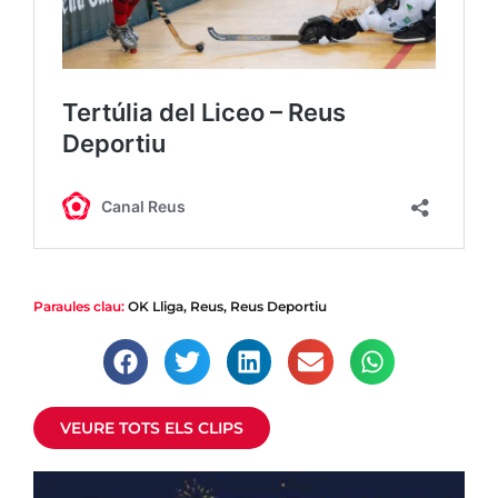
|
Esports
Paraules clau:
OK Lliga
,
Reus
,
Reus Deportiu
El Reus vol omplir el Palau d’Esports
Els roigs-i-negres necessiten l’afició pel partit contra el
Liceo
VEURE TOTS ELS CLIPS