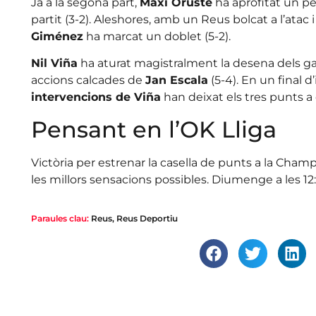
Ja a la segona part,
Maxi Oruste
ha aprofitat un pen
partit (3-2). Aleshores, amb un Reus bolcat a l’atac
Giménez
ha marcat un doblet (5-2).
Nil Viña
ha aturat magistralment la desena dels ga
accions calcades de
Jan Escala
(5-4). En un final d’
intervencions de Viña
han deixat els tres punts a 
Pensant en l’OK Lliga
Victòria per estrenar la casella de punts a la Cham
les millors sensacions possibles. Diumenge a les 12
Paraules clau:
Reus
,
Reus Deportiu