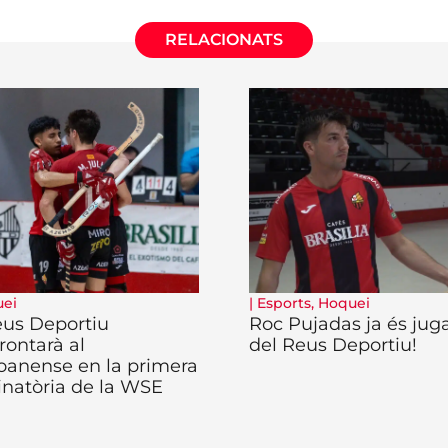
RELACIONATS
ei
|
Esports
,
Hoquei
eus Deportiu
Roc Pujadas ja és jug
rontarà al
del Reus Deportiu!
oanense en la primera
inatòria de la WSE