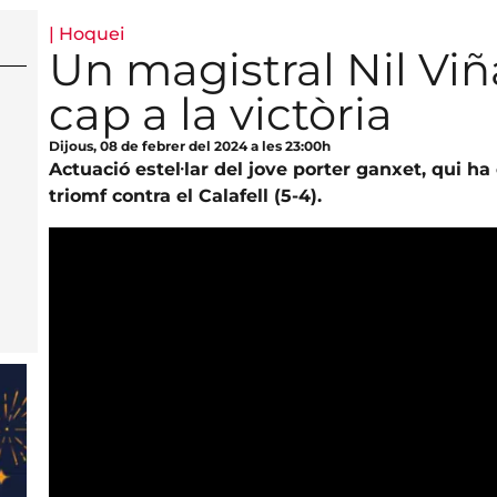
|
Hoquei
Un magistral Nil Viñ
cap a la victòria
Dijous, 08 de febrer del 2024 a les 23:00h
Actuació estel·lar del jove porter ganxet, qui h
triomf contra el Calafell (5-4).