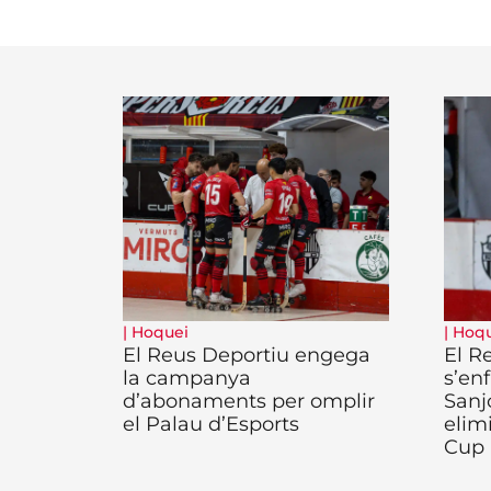
|
Hoquei
|
Hoqu
El Reus Deportiu engega
El R
la campanya
s’enf
d’abonaments per omplir
Sanj
el Palau d’Esports
elim
Cup