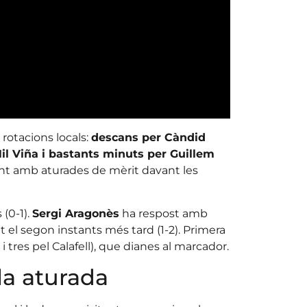
 rotacions locals:
descans per Càndid
 Nil Viña i bastants minuts per Guillem
lent amb aturades de mèrit davant les
 (0-1).
Sergi Aragonès
ha respost amb
t el segon instants més tard (1-2). Primera
 tres pel Calafell), que dianes al marcador.
a aturada