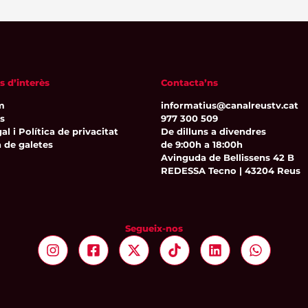
s d’interès
Contacta’ns
m
informatius@canalreustv.cat
ns
977 300 509
al i Política de privacitat
De dilluns a divendres
a de galetes
de 9:00h a 18:00h
Avinguda de Bellissens 42 B
REDESSA Tecno | 43204 Reus
Segueix-nos