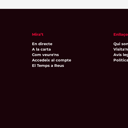
Mira’t
Enllaço
En directe
Qui so
A la carta
Visita'
Com veure'ns
Avís leg
Accedeix al compte
Polític
El Temps a Reus