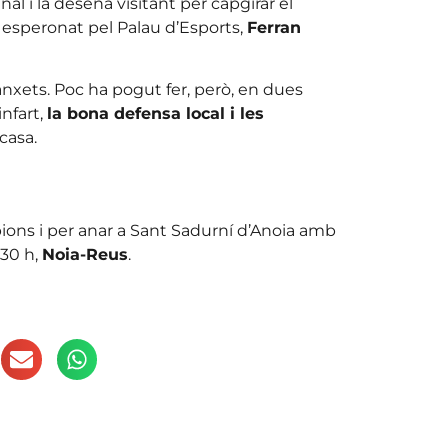
al i la desena visitant per capgirar el
 i esperonat pel Palau d’Esports,
Ferran
nxets. Poc ha pogut fer, però, en dues
infart,
la bona defensa local i les
casa.
pions i per anar a Sant Sadurní d’Anoia amb
:30 h,
Noia-Reus
.