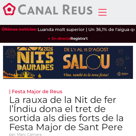
 un Petro de Luanda molt superior
Últimes notícies:
|
Un 36,1% de l'aigua que 
En directe
Registra't
|
Festa Major de Reus
La rauxa de la Nit de fer
l’Índiu dona el tret de
sortida als dies forts de la
Festa Major de Sant Pere
per: Marc Càmara