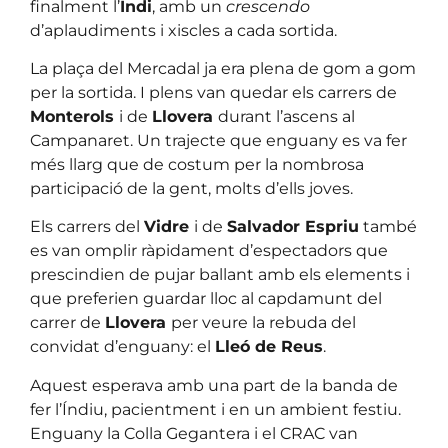
finalment l’
Indi
, amb un
crescendo
d’aplaudiments i xiscles a cada sortida.
La plaça del Mercadal ja era plena de gom a gom
per la sortida. I plens van quedar els carrers de
Monterols
i de
Llovera
durant l’ascens al
Campanaret. Un trajecte que enguany es va fer
més llarg que de costum per la nombrosa
participació de la gent, molts d’ells joves.
Els carrers del
Vidre
i de
Salvador Espriu
també
es van omplir ràpidament d’espectadors que
prescindien de pujar ballant amb els elements i
que preferien guardar lloc al capdamunt del
carrer de
Llovera
per veure la rebuda del
convidat d’enguany: el
Lleó de Reus
.
Aquest esperava amb una part de la banda de
fer l’Índiu, pacientment i en un ambient festiu.
Enguany la Colla Gegantera i el CRAC van