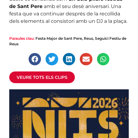
de Sant Pere
amb el seu desè aniversari. Una
festa que va continuar després de la recollida
dels elements al consistori amb un DJ a la plaça.
Paraules clau:
Festa Major de Sant Pere
,
Reus
,
Seguici Festiu de
|
Festa Major de Reus
Reus
La Nit de Fer l’Indiu!
Així vam viure la 10a edició!
VEURE TOTS ELS CLIPS