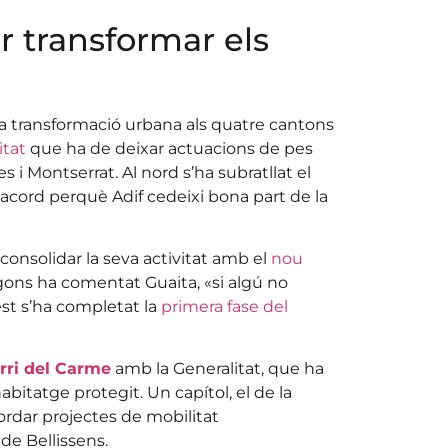
r transformar els
 la transformació urbana als quatre cantons
itat
que ha de deixar actuacions de pes
ses i Montserrat. Al nord s’ha subratllat el
l’acord perquè Adif cedeixi bona part de la
 consolidar la seva activitat amb el
nou
gons ha comentat Guaita, «si algú no
’oest s’ha completat la
primera fase del
arri del Carme
amb la Generalitat, que ha
itatge protegit. Un capítol, el de la
ordar projectes de mobilitat
de Bellissens.