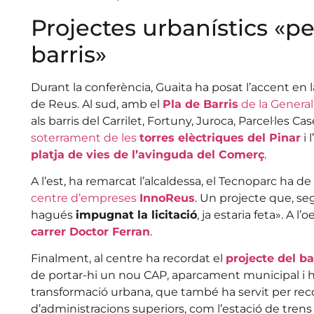
Projectes urbanístics «pe
barris»
Durant la conferència, Guaita ha posat l’accent en
de Reus. Al sud, amb el
Pla de Barris
de la General
als barris del Carrilet, Fortuny, Juroca, Parcel·les Ca
soterrament de les
torres elèctriques del Pinar
i 
platja de vies de l’avinguda del Comerç
.
A l’est, ha remarcat l’alcaldessa, el Tecnoparc ha de
centre d’empreses
InnoReus
. Un projecte que, se
hagués
impugnat la licitació
, ja estaria feta». A l
carrer Doctor Ferran
.
Finalment, al centre ha recordat el
projecte del b
de portar-hi un nou CAP, aparcament municipal i hab
transformació urbana, que també ha servit per rec
d’administracions superiors, com l’estació de trens 