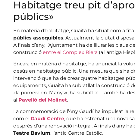
Habitatge treu pit d’apro
públics»
En matèria d’habitatge, Guaita ha situat com a fita
públics assequibles
. Actualment la ciutat disposa
A finals d’any, l’Ajuntament ha de lliurar les claus 
construcció
entre el Complex Riera
(a l’antiga Hisp
Encara en matèria d’habitatge, ha anunciat la volu
desús en habitatge públic. Una mesura que s’ha 
intervenció que ha de crear quatre habitatges públic
equipaments, Guaita ha subratllat la construcció de
«la primera en 17 anys», ha subratllat. També ha de
al
Pavelló del Molinet
.
La commemoració de l’Any Gaudí ha impulsat la re
com el
Gaudí Centre
, que ha estrenat una nova sal
després d’una renovació integral. A finals d’any ha
Teatre Bavium
, l’antic Centre Catòlic.