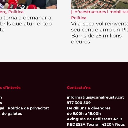
erç
,
Política
|
Infraestructures i mobilita
u torna a demanar a
Política
rils que aturi el top
Vila-seca vol reinventa
ta
seu centre amb un Pl
Barris de 25 milions
d’euros
s d’interès
Contacta’ns
m
informatius@canalreustv.cat
ns
977 300 509
al i Política de privacitat
De dilluns a divendres
a de galetes
de 9:00h a 18:00h
Avinguda de Bellissens 42 B
REDESSA Tecno | 43204 Reus