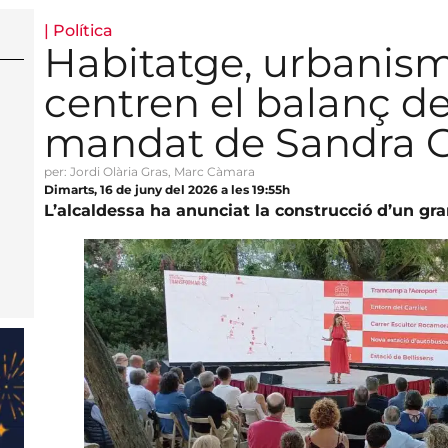
|
Política
Habitatge, urbanism
centren el balanç de
mandat de Sandra G
per: Jordi Olària Gras, Marc Càmara
Dimarts, 16 de juny del 2026 a les 19:55h
L’alcaldessa ha anunciat la construcció d’un gran