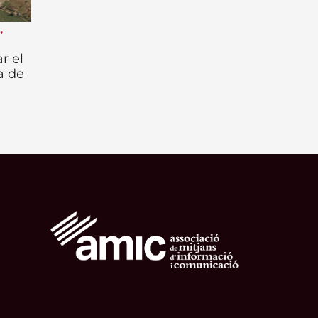
t
,
r el
a de