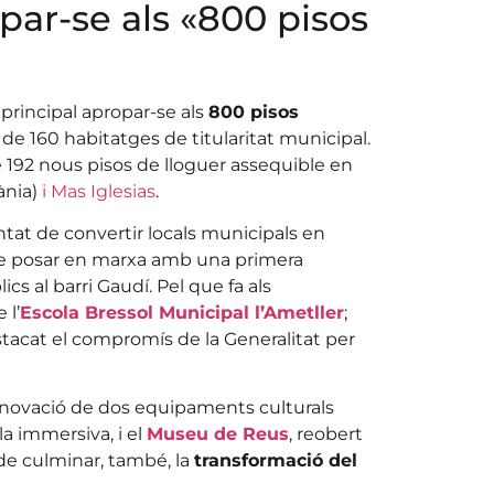
par-se als «800 pisos
 principal apropar-se als
800 pisos
 de 160 habitatges de titularitat municipal.
de 192 nous pisos de lloguer assequible en
ània)
i Mas Iglesias
.
ntat de convertir locals municipals en
de posar en marxa amb una primera
s al barri Gaudí. Pel que fa als
 l’
Escola Bressol Municipal l’Ametller
;
stacat el compromís de la Generalitat per
novació de dos equipaments culturals
a immersiva, i el
Museu de Reus
, reobert
 de culminar, també, la
transformació del