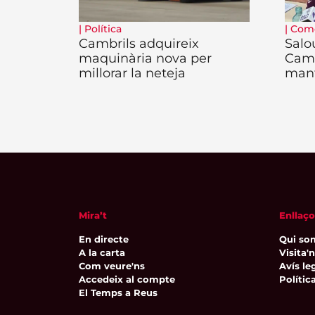
|
Política
|
Com
Cambrils adquireix
Salo
maquinària nova per
Camb
millorar la neteja
man
Mira’t
Enllaço
En directe
Qui so
A la carta
Visita'
Com veure'ns
Avís leg
Accedeix al compte
Polític
El Temps a Reus