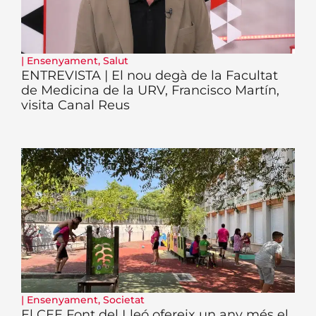
|
Ensenyament
,
Salut
ENTREVISTA | El nou degà de la Facultat
de Medicina de la URV, Francisco Martín,
visita Canal Reus
|
Ensenyament
,
Societat
El CEE Font del Lleó ofereix un any més el