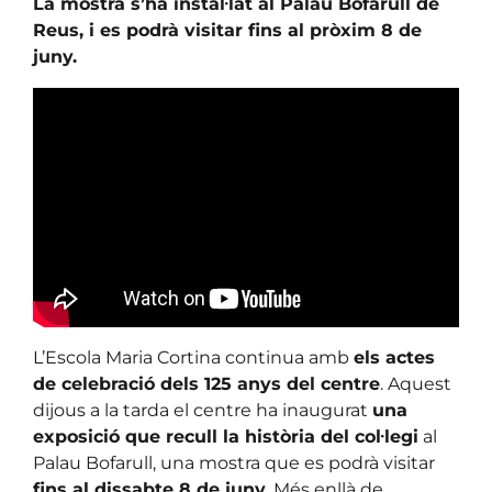
La mostra s’ha instal·lat al Palau Bofarull de
Reus, i es podrà visitar fins al pròxim 8 de
juny.
L’Escola Maria Cortina continua amb
els actes
de celebració dels 125 anys del centre
. Aquest
dijous a la tarda el centre ha inaugurat
una
exposició que recull la història del col·legi
al
Palau Bofarull, una mostra que es podrà visitar
fins al dissabte 8 de juny
. Més enllà de