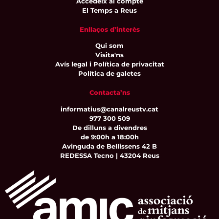
Accedeix al compte
El Temps a Reus
Enllaços d’interès
Qui som
Visita'ns
Avís legal i Política de privacitat
Política de galetes
Contacta’ns
informatius@canalreustv.cat
977 300 509
De dilluns a divendres
de 9:00h a 18:00h
Avinguda de Bellissens 42 B
REDESSA Tecno | 43204 Reus