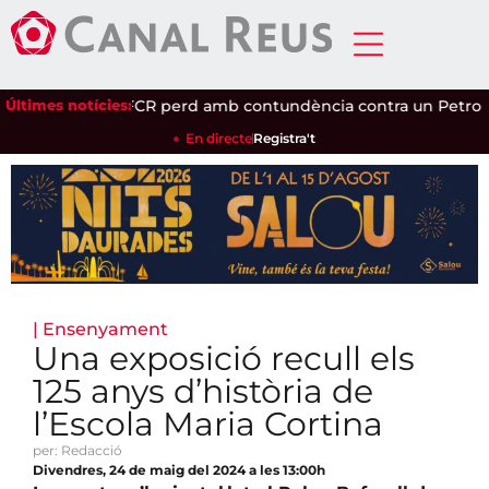
ret
Últimes notícies:
|
El Reus FCR perd amb contundència contra un Petro de 
En directe
Registra't
|
Ensenyament
Una exposició recull els
125 anys d’història de
l’Escola Maria Cortina
per: Redacció
Divendres, 24 de maig del 2024 a les 13:00h