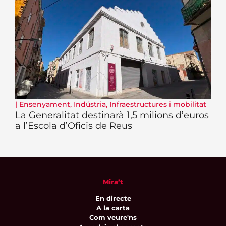
|
Ensenyament
,
Indústria
,
Infraestructures i mobilitat
La Generalitat destinarà 1,5 milions d’euros
a l’Escola d’Oficis de Reus
Mira’t
En directe
A la carta
Com veure'ns