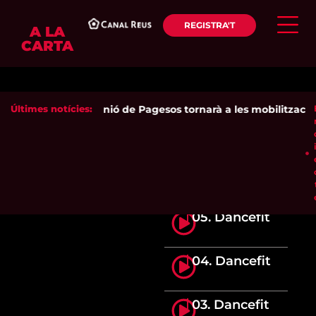
REGISTRA'T
A LA
CARTA
Últimes notícies:
Unió de Pagesos tornarà a les mobilitzacions
05. Dancefit
04. Dancefit
03. Dancefit