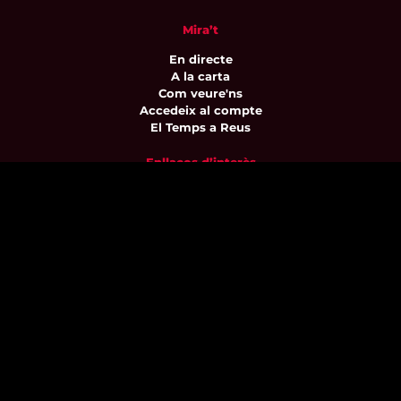
Mira’t
En directe
A la carta
Com veure'ns
Accedeix al compte
El Temps a Reus
Enllaços d’interès
Qui som
Visita'ns
Avís legal i Política de privacitat
Política de galetes
Contacta’ns
informatius@canalreustv.cat
977 300 509
De dilluns a divendres
de 9:00h a 18:00h
Avinguda de Bellissens 42 B
REDESSA Tecno | 43204 Reus