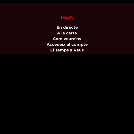
Mira’t
En directe
A la carta
Com veure'ns
Accedeix al compte
El Temps a Reus
Enllaços d’interès
Qui som
Visita'ns
Avís legal i Política de privacitat
Política de galetes
Contacta’ns
informatius@canalreustv.cat
977 300 509
De dilluns a divendres
de 9:00h a 18:00h
Avinguda de Bellissens 42 B