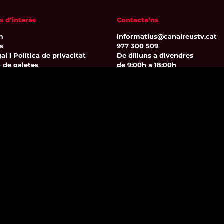
s d’interès
Contacta’ns
m
informatius@canalreustv.cat
ns
977 300 509
al i Política de privacitat
De dilluns a divendres
a de galetes
de 9:00h a 18:00h
Avinguda de Bellissens 42 B
REDESSA Tecno | 43204 Reus
Segueix-nos
© 1998 – 2026 Canal Reus