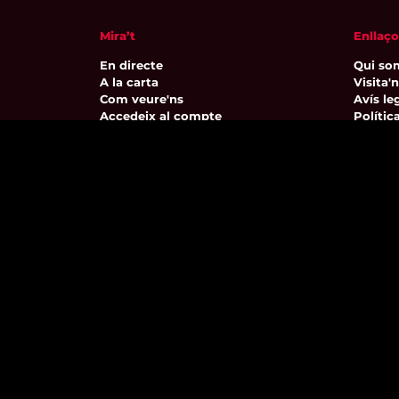
Mira’t
Enllaço
En directe
Qui so
A la carta
Visita'
Com veure'ns
Avís leg
Accedeix al compte
Polític
El Temps a Reus