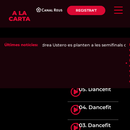
REGISTRA'T
A LA
CARTA
ca Ari Sánchez i Andrea Ustero es planten a les semifinals del
Últimes notícies:
05. Dancefit
04. Dancefit
03. Dancefit