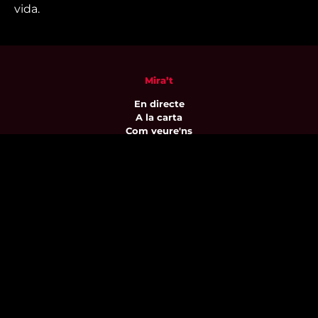
vida.
Mira’t
En directe
A la carta
Com veure'ns
Accedeix al compte
El Temps a Reus
Enllaços d’interès
Qui som
Visita'ns
Avís legal i Política de privacitat
Política de galetes
Contacta’ns
informatius@canalreustv.cat
977 300 509