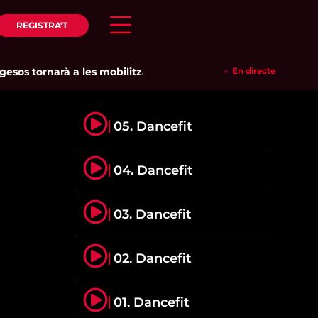
REGISTRA'T
os tornarà a les mobilitzacions per defensar els cultius de la 
En directe
05. Dancefit
04. Dancefit
03. Dancefit
02. Dancefit
01. Dancefit