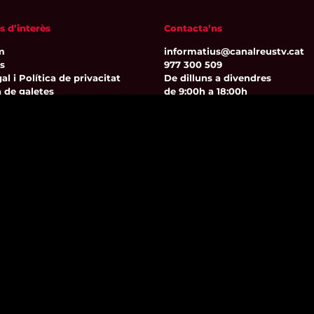
s d’interès
Contacta’ns
m
informatius@canalreustv.cat
ns
977 300 509
al i Política de privacitat
De dilluns a divendres
a de galetes
de 9:00h a 18:00h
Avinguda de Bellissens 42 B
REDESSA Tecno | 43204 Reus
Segueix-nos
© 1998 – 2026 Canal Reus