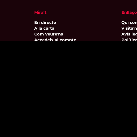
Mira’t
Enllaço
En directe
Qui so
A la carta
Visita'
Com veure'ns
Avís leg
Accedeix al compte
Polític
El Temps a Reus