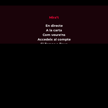
Mira’t
En directe
A la carta
Com veure'ns
Accedeix al compte
El Temps a Reus
Enllaços d’interès
Qui som
Visita'ns
Avís legal i Política de privacitat
Política de galetes
Contacta’ns
informatius@canalreustv.cat
977 300 509
De dilluns a divendres
de 9:00h a 18:00h