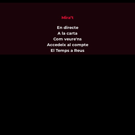
Mira’t
En directe
A la carta
Com veure'ns
Accedeix al compte
El Temps a Reus
Enllaços d’interès
Qui som
Visita'ns
Avís legal i Política de privacitat
Política de galetes
Contacta’ns
informatius@canalreustv.cat
977 300 509
De dilluns a divendres
de 9:00h a 18:00h
Avinguda de Bellissens 42 B