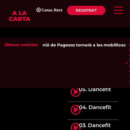
REGISTRA'T
A LA
CARTA
Últimes notícies:
Unió de Pagesos tornarà a les mobilitzacions
05. Dancefit
04. Dancefit
03. Dancefit