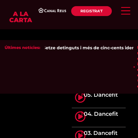
REGISTRA'T
A LA
CARTA
Últimes notícies:
Setze detinguts i més de cinc-cents identifi
05. Dancefit
04. Dancefit
03. Dancefit