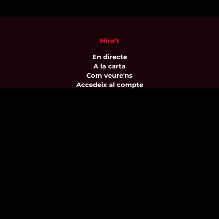
Mira’t
En directe
A la carta
Com veure'ns
Accedeix al compte
El Temps a Reus
Enllaços d’interès
Qui som
Visita'ns
Avís legal i Política de privacitat
Política de galetes
Contacta’ns
informatius@canalreustv.cat
977 300 509
De dilluns a divendres