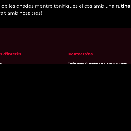
 de les onades mentre tonifiques el cos amb una
rutina
iva’t amb nosaltres!
s d’interès
Contacta’ns
m
informatius@canalreustv.cat
ns
977 300 509
al i Política de privacitat
De dilluns a divendres
a de galetes
de 9:00h a 18:00h
Avinguda de Bellissens 42 B
REDESSA Tecno | 43204 Reus
Segueix-nos