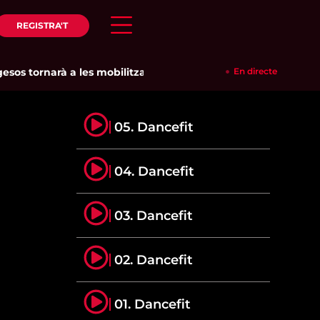
REGISTRA'T
s tornarà a les mobilitzacions per defensar els cultius de la g
En directe
05. Dancefit
04. Dancefit
03. Dancefit
02. Dancefit
01. Dancefit