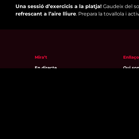
Una sessió d’exercicis a la platja!
Gaudeix del so
refrescant a l’aire lliure
. Prepara la tovallola i act
Mira’t
Enllaço
En directe
Qui so
A la carta
Visita'
Com veure'ns
Avís leg
Accedeix al compte
Polític
El Temps a Reus