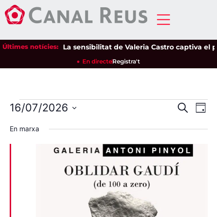
Últimes notícies:
La sensibilitat de Valeria Castro captiva el públic
En directe
Registra't
Nave
Na
16/07/2026
Cerca
Dia
Selecciona
de
visua
una
En marxa
data.
vi
i
Es
cerca
d'Esd