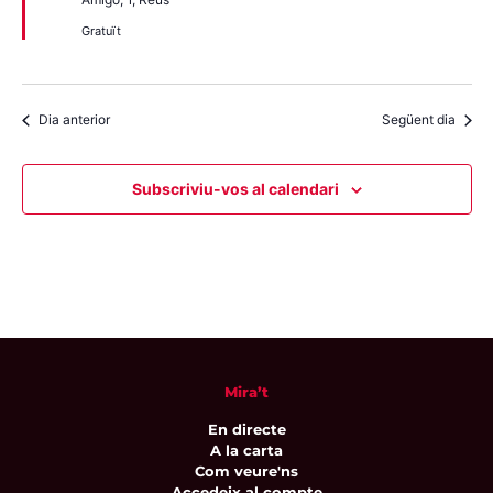
Gratuït
Dia anterior
Següent dia
Subscriviu-vos al calendari
Mira’t
En directe
A la carta
Com veure'ns
Accedeix al compte