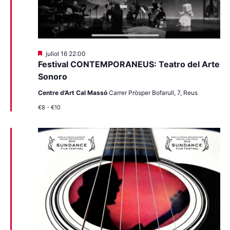
Destacats
juliol 16 22:00
Festival CONTEMPORANEUS: Teatro del Arte
Sonoro
Centre d’Art Cal Massó
Carrer Pròsper Bofarull, 7, Reus
€8 - €10