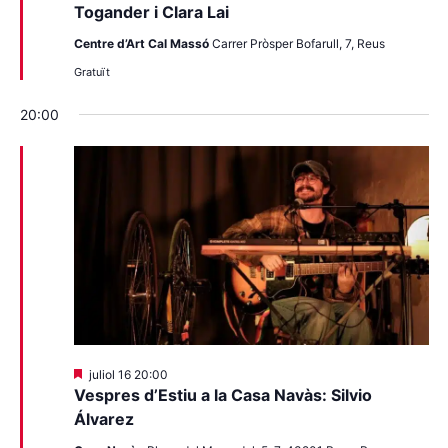
Togander i Clara Lai
Centre d’Art Cal Massó
Carrer Pròsper Bofarull, 7, Reus
Gratuït
20:00
Destacats
juliol 16 20:00
Vespres d’Estiu a la Casa Navàs: Silvio
Álvarez