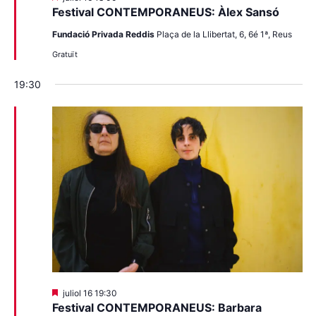
Festival CONTEMPORANEUS: Àlex Sansó
Fundació Privada Reddis
Plaça de la Llibertat, 6, 6é 1ª, Reus
Gratuït
19:30
Destacats
juliol 16 19:30
Festival CONTEMPORANEUS: Barbara