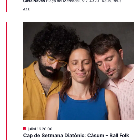
Casa Navàs
Plaça del Mercadal, 5-7, 43201 Reus, Reus
€25
Destacats
juliol 16 20:00
Cap de Setmana Diatònic: Càsum – Ball Folk