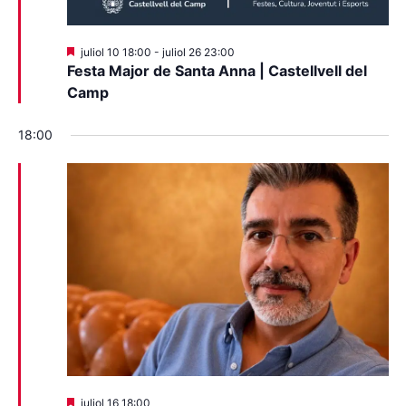
Destacats
juliol 10 18:00
-
juliol 26 23:00
Festa Major de Santa Anna | Castellvell del
Camp
18:00
Destacats
juliol 16 18:00