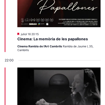
Destacats
juliol 16 20:15
Cinema: La memòria de les papallones
Cinema Rambla de l’Art Cambrils
Rambla de Jaume I, 35,
Cambrils
22:00