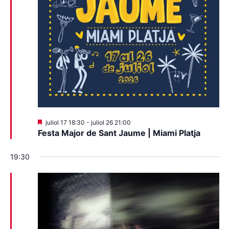
Destacats
juliol 17 18:30
-
juliol 26 21:00
Festa Major de Sant Jaume | Miami Platja
19:30