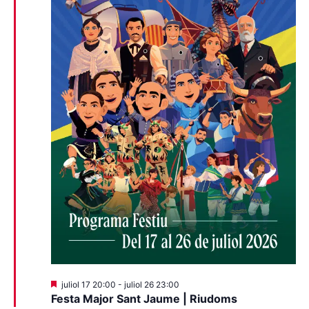
Destacats
juliol 17 20:00
-
juliol 26 23:00
Festa Major Sant Jaume | Riudoms