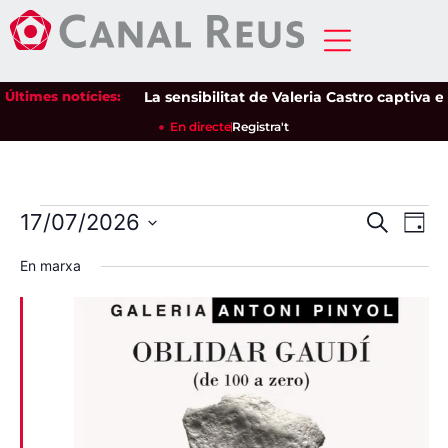
Últimes notícies:
La sensibilitat de Valeria Castro captiva el pú
En directe
Registra't
Nave
Na
17/07/2026
Cerca
Dia
Selecciona
de
visua
una
En marxa
data.
vi
i
Es
cerca
d'Esd