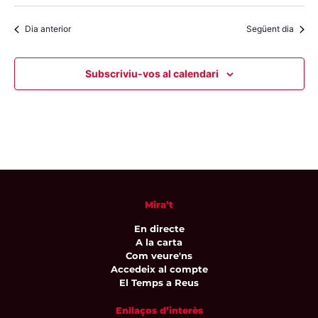
Dia anterior
Següent dia
Subscriviu-vos al calendari
Mira’t
En directe
A la carta
Com veure'ns
Accedeix al compte
El Temps a Reus
Enllaços d’interès