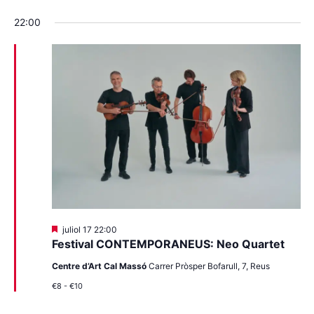
22:00
Destacats
juliol 17 22:00
Festival CONTEMPORANEUS: Neo Quartet
Centre d’Art Cal Massó
Carrer Pròsper Bofarull, 7, Reus
€8 - €10