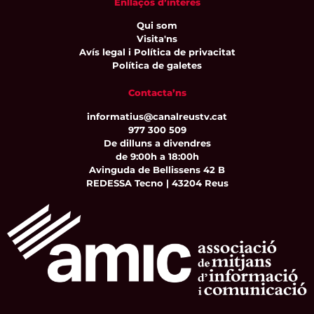
Enllaços d’interès
Qui som
Visita'ns
Avís legal i Política de privacitat
Política de galetes
Contacta’ns
informatius@canalreustv.cat
977 300 509
De dilluns a divendres
de 9:00h a 18:00h
Avinguda de Bellissens 42 B
REDESSA Tecno | 43204 Reus