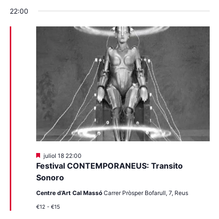
22:00
Destacats
juliol 18 22:00
Festival CONTEMPORANEUS: Transito
Sonoro
Centre d’Art Cal Massó
Carrer Pròsper Bofarull, 7, Reus
€12 - €15