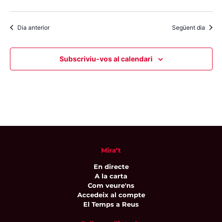
Dia anterior
Següent dia
Subscriviu-vos al calendari
Mira’t
En directe
A la carta
Com veure'ns
Accedeix al compte
El Temps a Reus