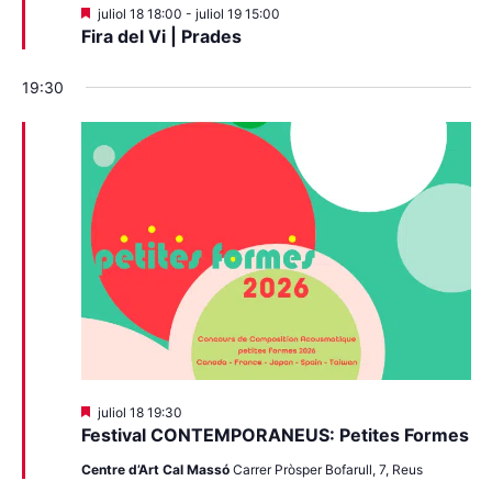
Destacats
juliol 18 18:00
-
juliol 19 15:00
Fira del Vi | Prades
19:30
Destacats
juliol 18 19:30
Festival CONTEMPORANEUS: Petites Formes
Centre d’Art Cal Massó
Carrer Pròsper Bofarull, 7, Reus