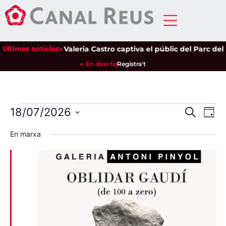
nsibilitat de Valeria Castro captiva el públic del Parc del Pina
Últimes notícies:
En directe
Registra't
Nave
Na
18/07/2026
Cerca
Dia
Selecciona
de
visua
una
En marxa
data.
vi
i
Es
cerca
d'Esd