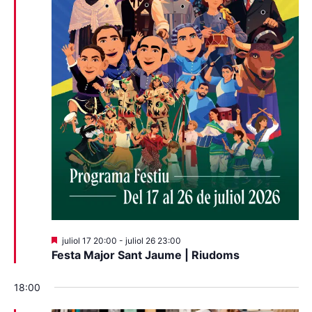
Destacats
juliol 17 20:00
-
juliol 26 23:00
Festa Major Sant Jaume | Riudoms
18:00