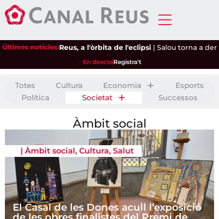
Últimes notícies:
Reus, a l'òrbita de l'eclipsi
|
Salou torna a demanar a 
En directe
Registra't
Totes
Cultura
Economia
Esports
Política
Societat
Successos
Àmbit social
|
Àmbit social
,
Cultura
,
Salut
El Casal de les Dones acull l’exposició
de les obres finalistes del Premi de