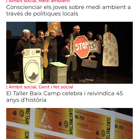
|
Àmbit social
,
Medi ambient
Conscienciar els joves sobre medi ambient a
través de polítiques locals
|
Àmbit social
,
Gent i fet social
El Taller Baix Camp celebra i reivindica 45
anys d’història