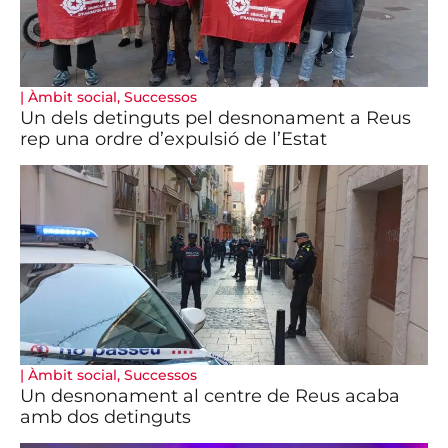
|
Àmbit social
,
Successos
Un dels detinguts pel desnonament a Reus
rep una ordre d’expulsió de l’Estat
|
Àmbit social
,
Successos
Un desnonament al centre de Reus acaba
amb dos detinguts