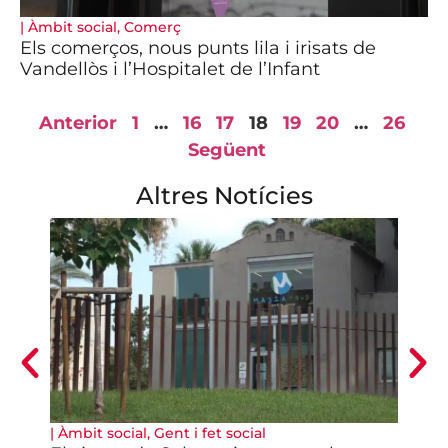
|
Àmbit social
,
Comerç
Els comerços, nous punts lila i irisats de
Vandellòs i l’Hospitalet de l’Infant
Anterior
1
…
16
17
18
19
20
…
26
Següent
Altres Notícies
|
Àmbit social
,
Gent i fet social
|
Àm