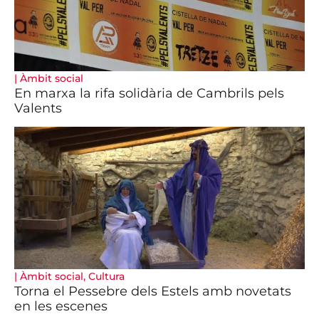
|
Àmbit social
En marxa la rifa solidària de Cambrils pels
Valents
|
Àmbit social
,
Cultura
Torna el Pessebre dels Estels amb novetats
en les escenes