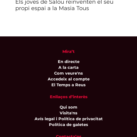
Els joves de Salou reinventen el seu
La 
propi espai a la Masia Tous
ada
Mira’t
En directe
A la carta
Com veure'ns
Accedeix al compte
El Temps a Reus
Enllaços d’interès
Qui som
Visita'ns
Avís legal i Política de privacitat
Política de galetes
Contacta’ns