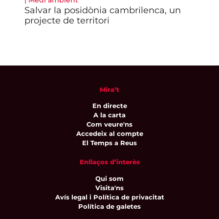
|
Medi ambient
|
Tu
Salvar la posidònia cambrilenca, un
El 
projecte de territori
a l
Mira’t
En directe
A la carta
Com veure'ns
Accedeix al compte
El Temps a Reus
Enllaços d’interès
Qui som
Visita'ns
Avís legal i Política de privacitat
Política de galetes