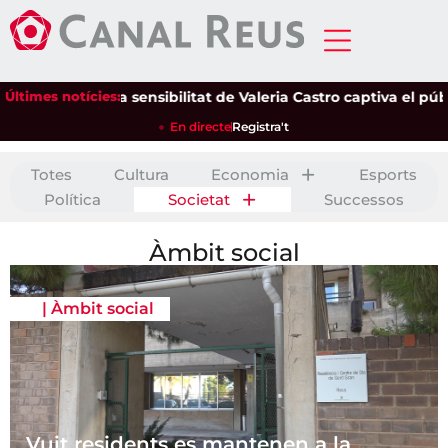
Últimes notícies:
La sensibilitat de Valeria Castro captiva el públic del P
En directe
Registra't
Totes
Cultura
Economia
Esports
Política
Societat
Successos
Àmbit social
|
Àmbit social
Vuit residents es mantenen a la