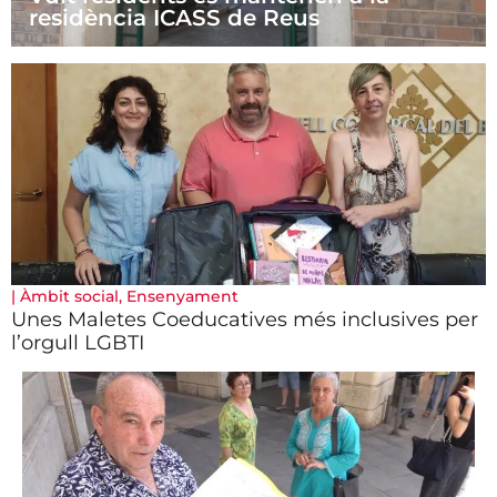
residència ICASS de Reus
|
Àmbit social
,
Ensenyament
Unes Maletes Coeducatives més inclusives per
l’orgull LGBTI