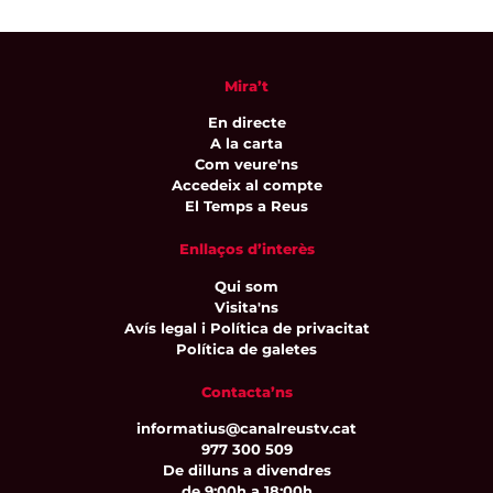
Mira’t
En directe
A la carta
Com veure'ns
Accedeix al compte
El Temps a Reus
Enllaços d’interès
Qui som
Visita'ns
Avís legal i Política de privacitat
Política de galetes
Contacta’ns
informatius@canalreustv.cat
977 300 509
De dilluns a divendres
de 9:00h a 18:00h