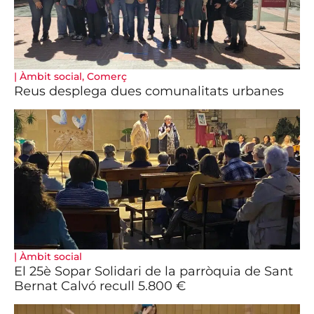
|
Àmbit social
,
Comerç
Reus desplega dues comunalitats urbanes
|
Àmbit social
El 25è Sopar Solidari de la parròquia de Sant
Bernat Calvó recull 5.800 €