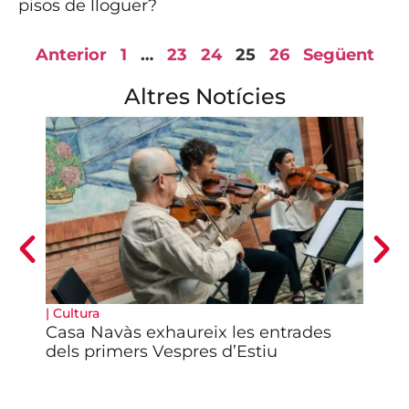
pisos de lloguer?
Anterior
1
…
23
24
25
26
Següent
Altres Notícies
|
Cultura
|
Cul
Casa Navàs exhaureix les entrades
Arr
dels primers Vespres d’Estiu
de 
Cav