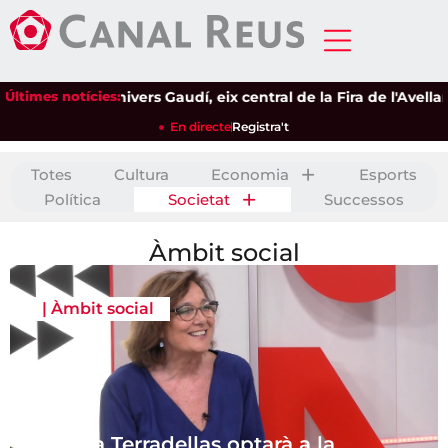
Últimes notícies:
L'univers Gaudí, eix central de la Fira de l'Avellana de R
En directe
Registra't
Totes
Cultura
Economia
Esports
Política
Societat
Successos
Àmbit social
|
Àmbit social
Patrícia Terradellas optarà a la