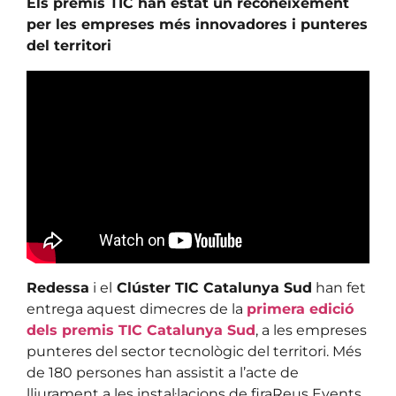
Els premis TIC han estat un reconeixement
per les empreses més innovadores i punteres
del territori
Redessa
i el
Clúster TIC Catalunya Sud
han fet
entrega aquest dimecres de la
primera edició
dels premis TIC Catalunya Sud
, a les empreses
punteres del sector tecnològic del territori. Més
de 180 persones han assistit a l’acte de
lliurament a les instal·lacions de firaReus Events,