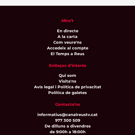
Mira’t
En directe
A la carta
Com veure'ns
Accedeix al compte
El Temps a Reus
Enllaços d’interès
Qui som
Visita'ns
Avís legal i Política de privacitat
Política de galetes
Contacta’ns
informatius@canalreustv.cat
977 300 509
De dilluns a divendres
de 9:00h a 18:00h