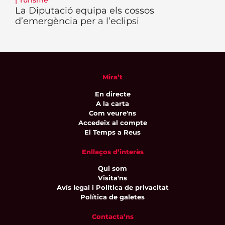
|
Turisme
La Diputació equipa els cossos
d’emergència per a l’eclipsi
Mira’t
En directe
A la carta
Com veure'ns
Accedeix al compte
El Temps a Reus
Enllaços d’interès
Qui som
Visita'ns
Avís legal i Política de privacitat
Política de galetes
Contacta’ns