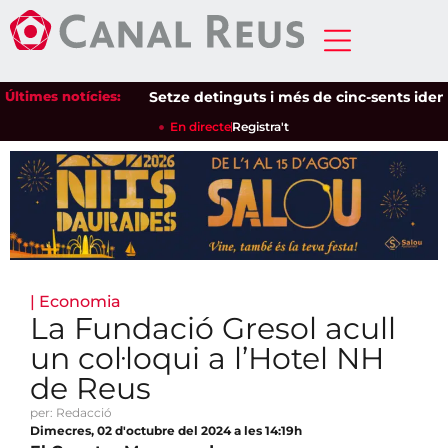
Últimes notícies:
Setze detinguts i més de cinc-sents identific
En directe
Registra't
|
Economia
La Fundació Gresol acull
un col·loqui a l’Hotel NH
de Reus
per: Redacció
Dimecres, 02 d'octubre del 2024 a les 14:19h