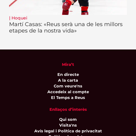
|
Hoquei
Martí Casas: «Reus serà una de les millors
etapes de la nostra vida»
Mira’t
En directe
A la carta
Com veure'ns
Accedeix al compte
El Temps a Reus
Enllaços d’interès
Qui som
Visita'ns
Avís legal i Política de privacitat