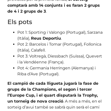
comptarà amb 14 conjunts i es faran 2 grups
de 4 i 2 grups de 3
.
Els pots
Pot 1: Sporting i Valongo (Portugal), Sarzana
(Itàlia),
Reus Deportiu
.
Pot 2: Barcelos i Tomar (Portugal), Follonica
(Itàlia), Calafell.
Pot 3: Voltregà, Diessbach (Suïssa), Quevert
i la Vendéenne (França).
Pot 4: Germania Herringen (Alemanya) i
Riba d’Ave (Portugal).
El campió de cada lligueta jugarà la fase de
grups de la Champions, el segon i tercer
l’Europe Cup, i el quart disputarà la Trophy,
un torneig de nova creació
. A més a més, en el
sorteig d’avui també se sabrà quin serà el camí