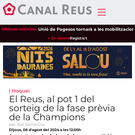
Últimes notícies:
Unió de Pagesos tornarà a les mobilitzacions per
En directe
Registra't
|
Hoquei
El Reus, al pot 1 del
sorteig de la fase prèvia
de la Champions
per: Joel Gomis Cos
Dijous, 08 d'agost del 2024 a les 12:00h