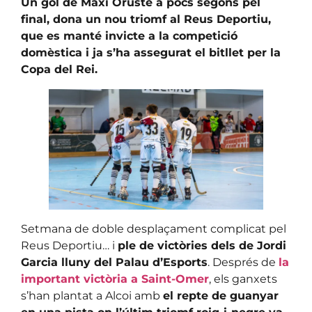
Un gol de Maxi Oruste a pocs segons pel
final, dona un nou triomf al Reus Deportiu,
que es manté invicte a la competició
domèstica i ja s’ha assegurat el bitllet per la
Copa del Rei.
Setmana de doble desplaçament complicat pel
Reus Deportiu… i
ple de victòries dels de Jordi
Garcia lluny del Palau d’Esports
. Després de
la
important victòria a Saint-Omer
, els ganxets
s’han plantat a Alcoi amb
el repte de guanyar