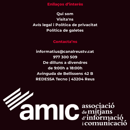
Enllaços d’interès
Qui som
Visita'ns
Avís legal i Política de privacitat
Política de galetes
Contacta’ns
informatius@canalreustv.cat
977 300 509
De dilluns a divendres
de 9:00h a 18:00h
Avinguda de Bellissens 42 B
REDESSA Tecno | 43204 Reus