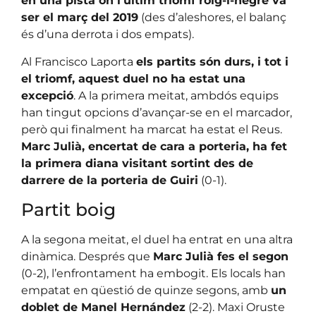
en una pista on l’últim triomf roig-i-negre va
ser el març del 2019
(des d’aleshores, el balanç
és d’una derrota i dos empats).
Al Francisco Laporta
els partits són durs, i tot i
el triomf, aquest duel no ha estat una
excepció
. A la primera meitat, ambdós equips
han tingut opcions d’avançar-se en el marcador,
però qui finalment ha marcat ha estat el Reus.
Marc Julià, encertat de cara a porteria, ha fet
la primera diana visitant sortint des de
darrere de la porteria de Guiri
(0-1).
Partit boig
A la segona meitat, el duel ha entrat en una altra
dinàmica. Després que
Marc Julià fes el segon
(0-2), l’enfrontament ha embogit. Els locals han
empatat en qüestió de quinze segons, amb
un
doblet de Manel Hernández
(2-2). Maxi Oruste