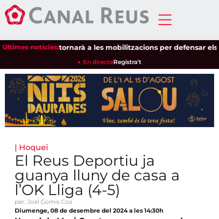
de Pagesos tornarà a les mobilitzacions per defensar els culti
Últimes notícies:
En directe
Registra't
|
Hoquei
El Reus Deportiu ja
guanya lluny de casa a
l’OK Lliga (4-5)
per: Joel Gomis Cos
Diumenge, 08 de desembre del 2024 a les 14:30h