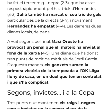
ha fet el tercer roig-i-negre (2-3), que ha estat
respost ràpidament pel hat-trick d’Hernández
(3-3).
Julià també ha marcat el seu trio de gols
particular des de la directa (3-4), i novament
Hernández ha empatat
(4-4). Les darreres dues
dianes locals, de penal.
A vuit segons pel final,
Maxi Oruste ha
provocat un penal que ell mateix ha enviat al
fons de la xarxa
(4-5). Una diana que ha donat
tres punts de molt de mèrit als de Jordi Garcia.
D’aquesta manera,
els ganxets sumen la
primera victòria de la temporada a l’OK Lliga
lluny de casa, en un duel que tenien controlat
i que s’ha complicat
.
Segons, invictes… i a la Copa
Tres punts que mantenen
els roigs-i-negres
com a invictes en la segona plaça de la