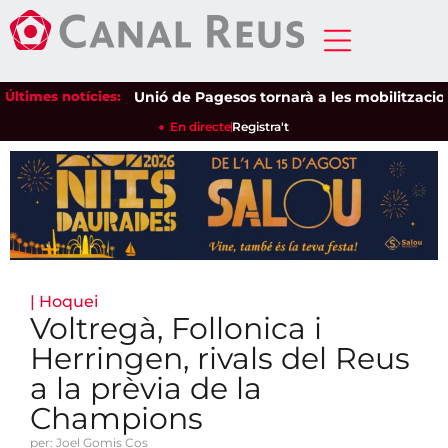
Últimes notícies:
Unió de Pagesos tornarà a les mobilitzacions per
En directe
Registra't
|
Hoquei
Voltregà, Follonica i
Herringen, rivals del Reus
a la prèvia de la
Champions
per: Joel Gomis Cos