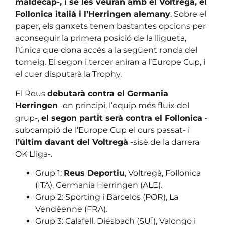
maldecap-, i se les veuran amb el Voltregà, el
Follonica italià i l’Herringen alemany
. Sobre el
paper, els ganxets tenen bastantes opcions per
aconseguir la primera posició de la lligueta,
l’única que dona accés a la següent ronda del
torneig. El segon i tercer aniran a l’Europe Cup, i
el cuer disputarà la Trophy.
El Reus
debutarà contra el Germania
Herringen
-en principi, l’equip més fluix del
grup-,
el segon partit serà contra el Follonica
-
subcampió de l’Europe Cup el curs passat- i
l’últim davant del Voltregà
-sisè de la darrera
OK Lliga-.
Grup 1:
Reus Deportiu
, Voltregà, Follonica
(ITA), Germania Herringen (ALE).
Grup 2: Sporting i Barcelos (POR), La
Vendéenne (FRA).
Grup 3: Calafell, Diesbach (SUÏ), Valongo i