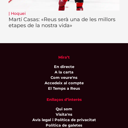
|
Hoquei
Martí Casas: «Reus serà una de les millors
etapes de la nostra vida»
Mira’t
En directe
A la carta
Com veure'ns
Accedeix al compte
El Temps a Reus
Enllaços d’interès
Qui som
Visita'ns
Avís legal i Política de privacitat
Política de galetes