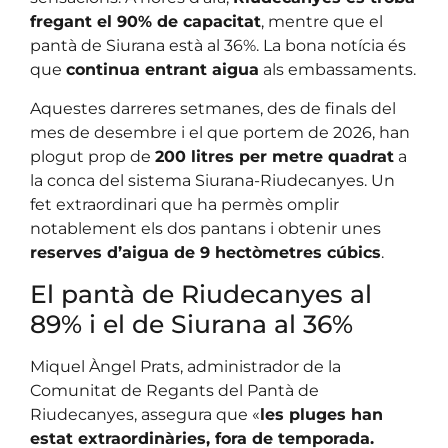
fregant el 90% de capacitat
, mentre que el
pantà de Siurana està al 36%. La bona notícia és
que
continua entrant aigua
als embassaments.
Aquestes darreres setmanes, des de finals del
mes de desembre i el que portem de 2026, han
plogut prop de
200 litres per metre quadrat
a
la conca del sistema Siurana-Riudecanyes. Un
fet extraordinari que ha permès omplir
notablement els dos pantans i obtenir unes
reserves d’aigua de 9 hectòmetres cúbics
.
El pantà de Riudecanyes al
89% i el de Siurana al 36%
Miquel Àngel Prats, administrador de la
Comunitat de Regants del Pantà de
Riudecanyes, assegura que «
les pluges han
estat extraordinàries, fora de temporada.