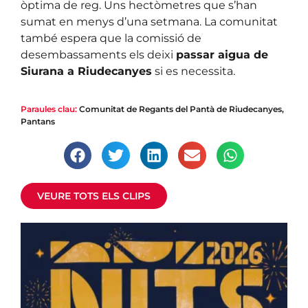
òptima de reg. Uns hectòmetres que s’han
sumat en menys d’una setmana. La comunitat
també espera que la comissió de
desembassaments els deixi
passar aigua de
Siurana a Riudecanyes
si es necessita.
|
Agricultura
Paraules clau:
Comunitat de Regants del Pantà de Riudecanyes
,
El pantà de Riudecanyes, a punt de
Pantans
desembassar
Frega el 90% de la seva capacitat i si continua entrant
aigua s’espera que sobreeixeixi la pròxima setmana
VEURE TOTS ELS CLIPS