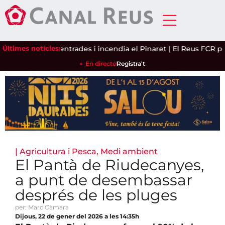
ë exhaureix entrades i incendia el Pinaret
Últimes notícies:
|
El Reus FCR perd a
En directe
Registra't
|
Agricultura i Pesca
,
Medi ambient
El Pantà de Riudecanyes,
a punt de desembassar
després de les pluges
per: Marc Càmara
Dijous, 22 de gener del 2026 a les 14:35h