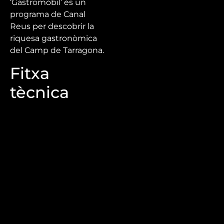
‘Gastromòbil’ és un
programa de Canal
Reus per descobrir la
riquesa gastronòmica
del Camp de Tarragona.
Fitxa
tècnica
Direcció: Mercè Roig
Guió: Mercè Roig
Edició i realització: Áxel
Gabás, Roger Cos
Producció: Lydia Ortega,
Marina Rodríguez
Mira’t