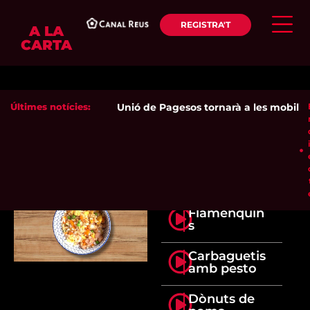
REGISTRA'T
A LA
CARTA
Últimes notícies:
Unió de Pagesos tornarà a les mobilitzac
Flamenquin
s
Carbaguetis
amb pesto
Dònuts de