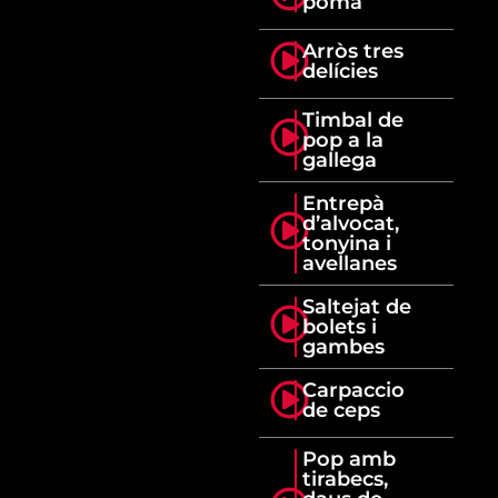
poma
Arròs tres
delícies
Timbal de
pop a la
gallega
Entrepà
d’alvocat,
tonyina i
avellanes
Saltejat de
bolets i
gambes
Carpaccio
de ceps
Pop amb
tirabecs,