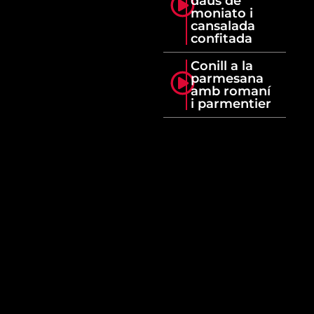
daus de
moniato i
cansalada
confitada
Conill a la
parmesana
amb romaní
i parmentier