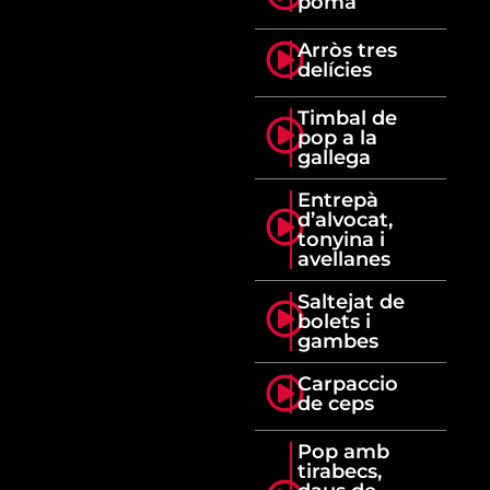
poma
Arròs tres
delícies
Timbal de
pop a la
gallega
Entrepà
d’alvocat,
tonyina i
avellanes
Saltejat de
bolets i
gambes
Carpaccio
de ceps
Pop amb
tirabecs,