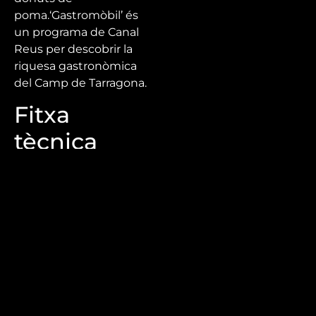
poma.‘Gastromòbil’ és
un programa de Canal
Reus per descobrir la
riquesa gastronòmica
del Camp de Tarragona.
Fitxa
tècnica
Direcció: Mercè Roig
Guió: Mercè Roig
Edició i realització: Áxel
Gabás, Roger Cos
Producció: Lydia Ortega,
Marina Rodríguez