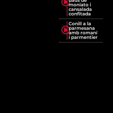
daus de
moniato i
cansalada
confitada
Conill a la
parmesana
amb romaní
i parmentier