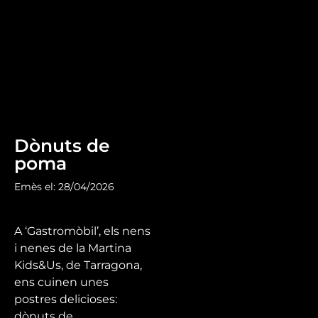
Dònuts de
poma
Emès el: 28/04/2026
A ‘Gastromòbil’, els nens
i nenes de la Martina
Kids&Us, de Tarragona,
ens cuinen unes
postres delicioses:
dònuts de