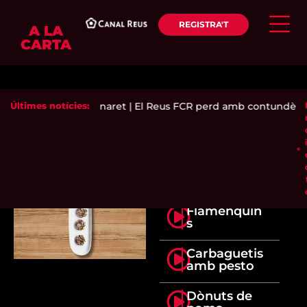
REGISTRA'T
A LA
CARTA
des i incendia el Pinaret
Últimes notícies:
|
El Reus FCR perd amb contundència
Flamenquin
s
Carbaguetis
amb pesto
Dònuts de