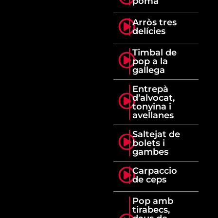
poma
Arròs tres
delícies
Timbal de
pop a la
gallega
Entrepà
d’alvocat,
tonyina i
avellanes
Saltejat de
bolets i
gambes
Carpaccio
de ceps
Pop amb
tirabecs,