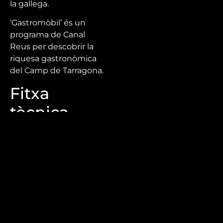
la gallega.
‘Gastromòbil’ és un
programa de Canal
Reus per descobrir la
riquesa gastronòmica
del Camp de Tarragona.
Fitxa
tècnica
Direcció: Mercè Roig
Guió: Mercè Roig
Edició i realització: Áxel
Gabás, Roger Cos
Producció: Lydia Ortega,
Marina Rodríguez