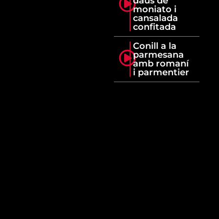
daus de
moniato i
cansalada
confitada
Conill a la
parmesana
amb romaní
i parmentier