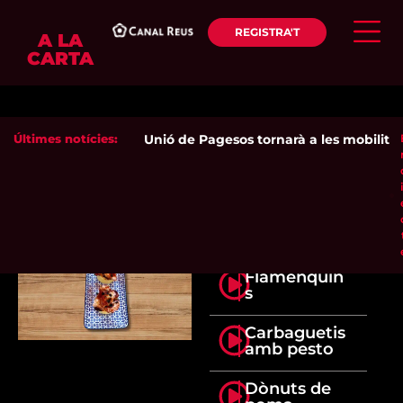
REGISTRA'T
A LA
CARTA
Últimes notícies:
Unió de Pagesos tornarà a les mobilitzaci
Flamenquin
s
Carbaguetis
amb pesto
Dònuts de