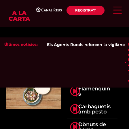
REGISTRA'T
A LA
CARTA
Últimes notícies:
Els Agents Rurals reforcen la vigilància d
Flamenquin
s
Carbaguetis
amb pesto
Dònuts de