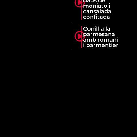
daus de
moniato i
cansalada
confitada
Conill a la
parmesana
amb romaní
i parmentier