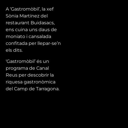
A ‘Gastromòbil’, la xef
Sònia Martínez del
restaurant Buidasacs,
ens cuina uns daus de
moniato i cansalada
confitada per llepar-se’n
els dits.
‘Gastromòbil’ és un
programa de Canal
Reus per descobrir la
riquesa gastronòmica
del Camp de Tarragona.
Fitxa
tècnica
Direcció: Mercè Roig