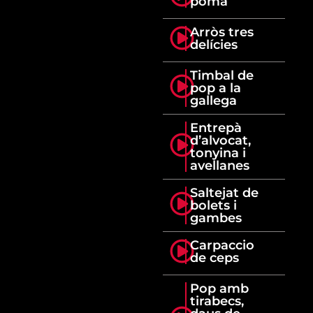
poma
Arròs tres
delícies
Timbal de
pop a la
gallega
Entrepà
d’alvocat,
tonyina i
avellanes
Saltejat de
bolets i
gambes
Carpaccio
de ceps
Pop amb
tirabecs,