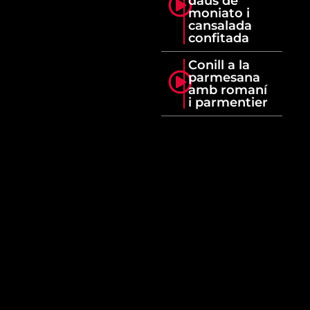
daus de
moniato i
cansalada
confitada
Conill a la
parmesana
amb romaní
i parmentier