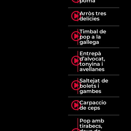
poma
Arròs tres
delícies
Timbal de
pop a la
gallega
Entrepà
d’alvocat,
tonyina i
avellanes
Saltejat de
bolets i
gambes
Carpaccio
de ceps
Pop amb
tirabecs,