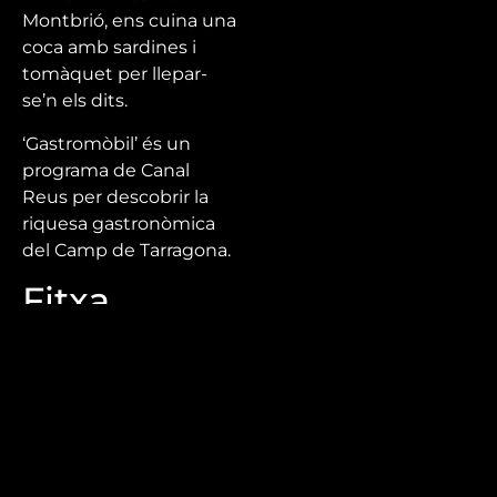
Montbrió, ens cuina una
coca amb sardines i
tomàquet per llepar-
se’n els dits.
‘Gastromòbil’ és un
programa de Canal
Reus per descobrir la
riquesa gastronòmica
del Camp de Tarragona.
Fitxa
tècnica
Direcció: Mercè Roig
Guió: Mercè Roig
Edició i realització: Áxel
Gabás, Roger Cos