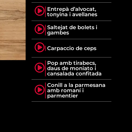
Entrepà d’alvocat,
tonyina i avellanes
Saltejat de bolets i
gambes
Carpaccio de ceps
Pop amb tirabecs,
daus de moniato i
cansalada confitada
Conill a la parmesana
amb romaní i
parmentier