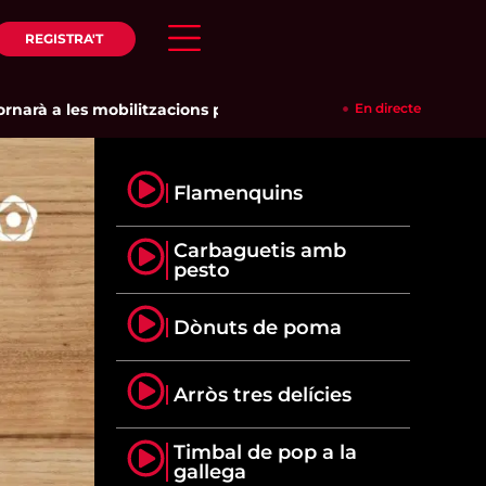
REGISTRA'T
 a les mobilitzacions per defensar els cultius de la garrofa i 
En directe
Flamenquins
Carbaguetis amb
pesto
Dònuts de poma
Arròs tres delícies
Timbal de pop a la
gallega