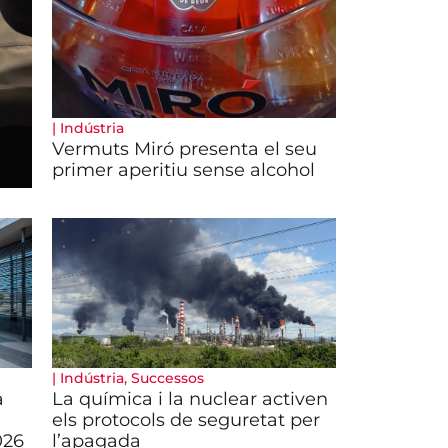
|
Indústria
Vermuts Miró presenta el seu
primer aperitiu sense alcohol
|
Indústria
,
Successos
a
La química i la nuclear activen
els protocols de seguretat per
026
l’apagada