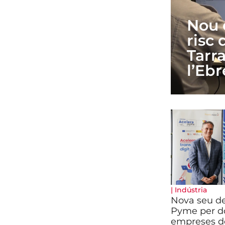
Nou 
risc
Tarra
l’Ebr
|
Indústria
Nova seu de
Pyme per do
empreses de