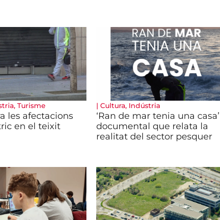
tria
,
Turisme
|
Cultura
,
Indústria
a les afectacions
‘Ran de mar tenia una casa’,
ric en el teixit
documental que relata la
realitat del sector pesquer