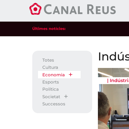
Últimes notícies:
Indús
Totes
Cultura
Economia
|
Indústri
Esports
Política
Societat
Successos