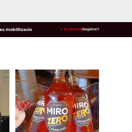
zacions per defensar els cultius de la garrofa i l'ametlla de s
En directe
Registra't