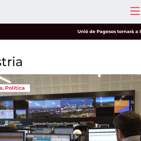
Unió de Pagesos tornarà a les mobilit
tria
a
,
Política