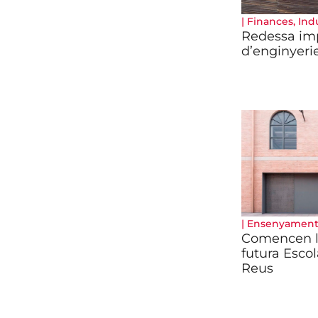
|
Finances
,
Ind
Redessa imp
d’enginyeri
|
Ensenyamen
Comencen le
futura Escol
Reus