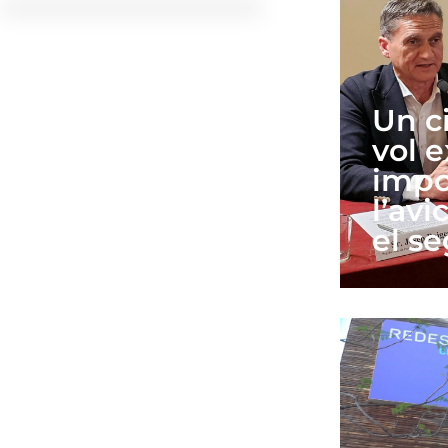
Un c
vol e
impo
l’avi
el s