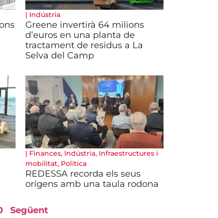
|
Indústria
ions
Greene invertirà 64 milions
d’euros en una planta de
tractament de residus a La
Selva del Camp
|
Finances
,
Indústria
,
Infraestructures i
mobilitat
,
Política
REDESSA recorda els seus
orígens amb una taula rodona
0
Següent