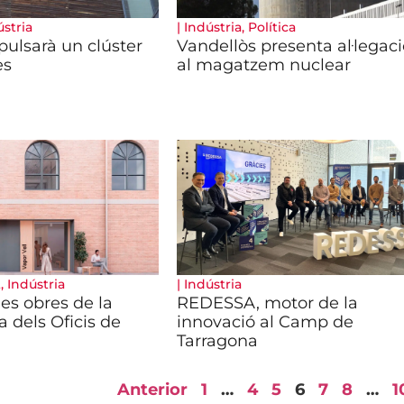
ústria
|
Indústria
,
Política
ulsarà un clúster
Vandellòs presenta al·legac
es
al magatzem nuclear
t
,
Indústria
|
Indústria
s obres de la
REDESSA, motor de la
a dels Oficis de
innovació al Camp de
Tarragona
Anterior
1
…
4
5
6
7
8
…
1