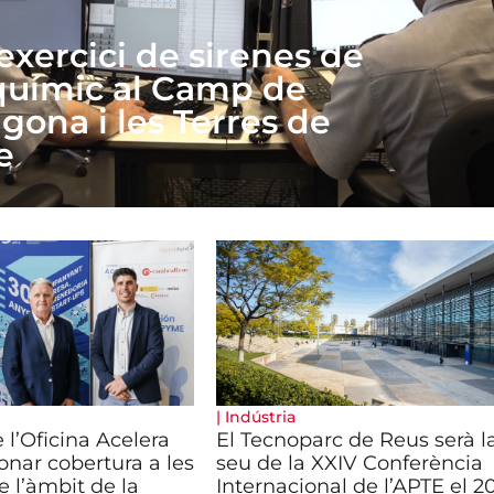
exercici de sirenes de
 químic al Camp de
gona i les Terres de
e
|
Indústria
 l’Oficina Acelera
El Tecnoparc de Reus serà l
nar cobertura a les
seu de la XXIV Conferència
 l’àmbit de la
Internacional de l’APTE el 2