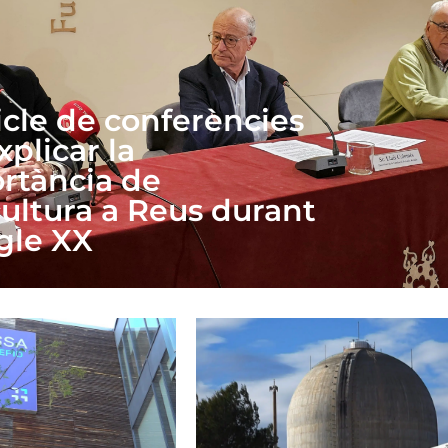
icle de conferències
xplicar la
rtància de
cultura a Reus durant
egle XX