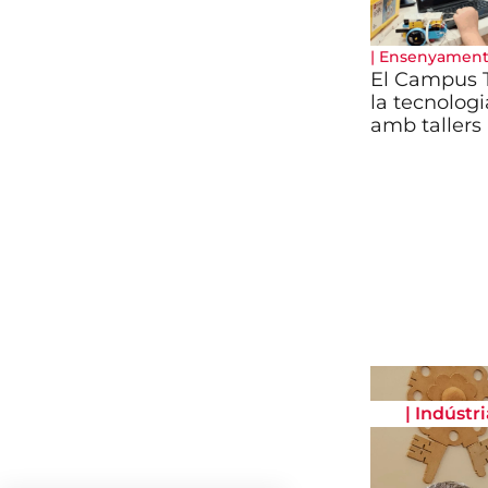
|
Ensenyamen
El Campus T
la tecnologi
amb tallers 
|
Indústri